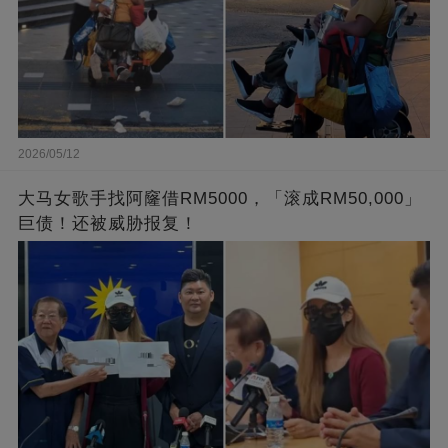
2026/05/12
大马女歌手找阿窿借RM5000，「滚成RM50,000」
巨债！还被威胁报复！