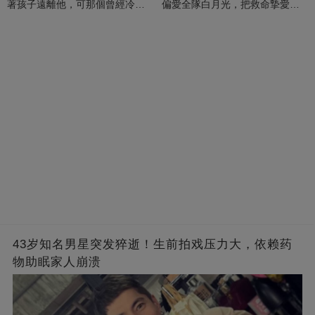
著孩子遠離他，可那個曾經冷漠
偏愛全隊白月光，把救命摯愛當
的男人，一次次將她逼入懷中...
成畢生負擔
43岁知名男星突发猝逝！生前拍戏压力大，依赖药
物助眠家人崩溃