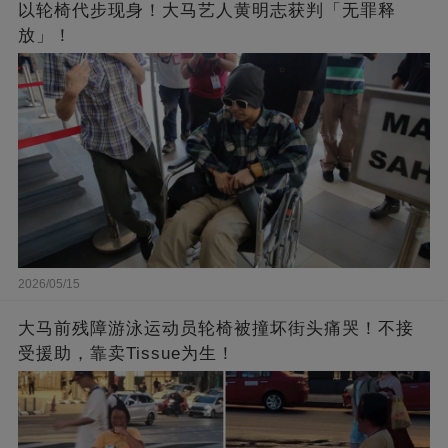
以轮椅代步现身！大马艺人黄明志获判「无罪释
放」！
2026/05/15
大马前残障游泳运动员轮椅被撞坏街头痛哭！不接
受援助，靠卖Tissue为生！