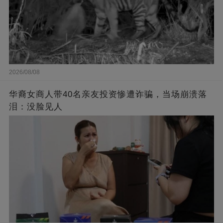
2026/08/08
华裔女商人带40名亲友投资惨遭诈骗，当场崩溃落
泪：没脸见人