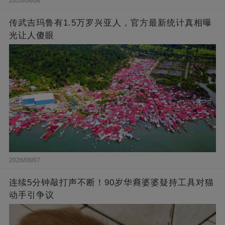
2026/08/08
传武吉玛鲁有1.5万罗兴亚人，官方最新统计真相曝
光让人傻眼
2026/08/07
连续5分钟敲打声不断！90岁华裔婆婆疑持工具对猫
动手引争议