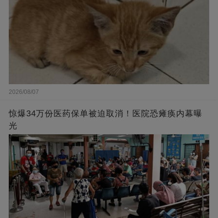
2026/08/07
惊爆34万份医药保单被迫取消！医院恐瘫痪内幕曝
光