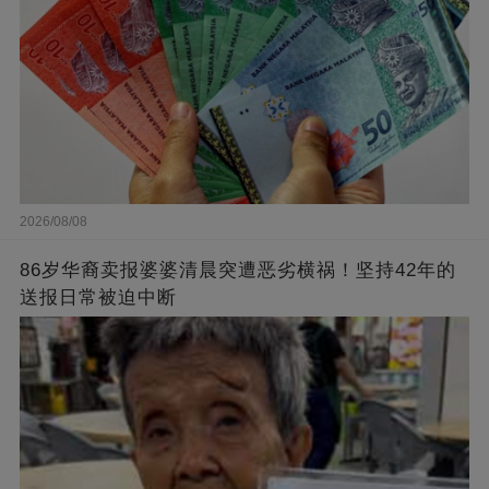
2026/08/08
86岁华裔卖报婆婆清晨突遭恶劣横祸！坚持42年的
送报日常被迫中断