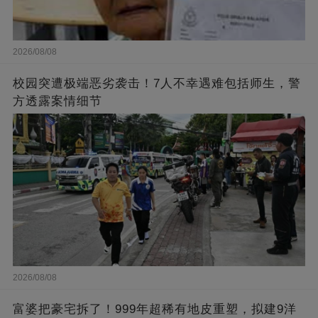
2026/08/08
校园突遭极端恶劣袭击！7人不幸遇难包括师生，警
方透露案情细节
2026/08/08
富婆把豪宅拆了！999年超稀有地皮重塑，拟建9洋