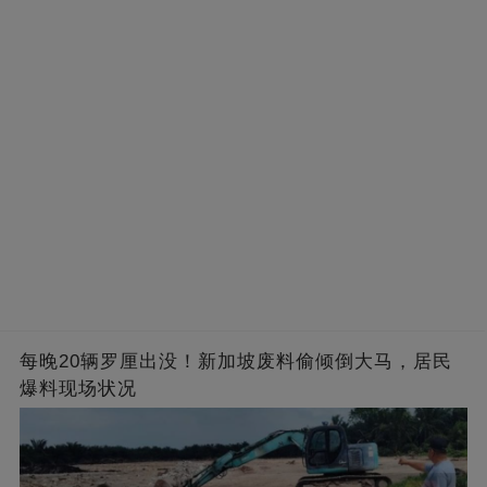
的男人，一次次將她逼入懷中...
成畢生負擔
每晚20辆罗厘出没！新加坡废料偷倾倒大马，居民
爆料现场状况