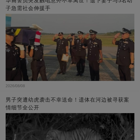
华裔警员突发触电意外不幸离世！遗下妻子与5名幼
子急需社会伸援手
2026/08/08
男子突遭幼虎袭击不幸送命！遗体在河边被寻获案
情细节全公开