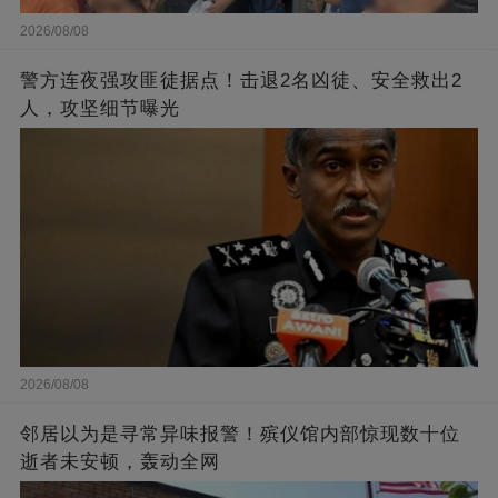
2026/08/08
警方连夜强攻匪徒据点！击退2名凶徒、安全救出2
人，攻坚细节曝光
2026/08/08
邻居以为是寻常异味报警！殡仪馆内部惊现数十位
逝者未安顿，轰动全网