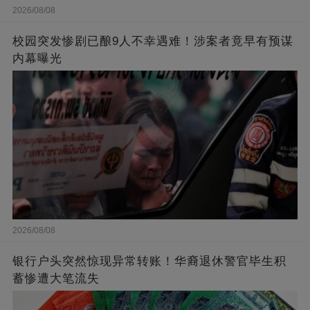
2026/08/08
校园突发惨剧已酿9人不幸遇难！涉案者竟早有预谋
内幕曝光
2026/08/08
银行户头突然惊现异常转账！华裔退休警官毕生积
蓄惨遭大笔流失