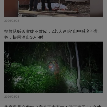
2026/08/08
搜救队喊破喉咙不敢应，2老人迷信“山中喊名不能
答，惨困深山30小时
2026/08/08