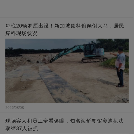
每晚20辆罗厘出没！新加坡废料偷倾倒大马，居民
爆料现场状况
2026/08/08
现场客人和员工全看傻眼，知名海鲜餐馆突遭执法
取缔37人被抓