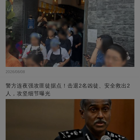
2026/08/08
警方连夜强攻匪徒据点！击退2名凶徒、安全救出2
人，攻坚细节曝光