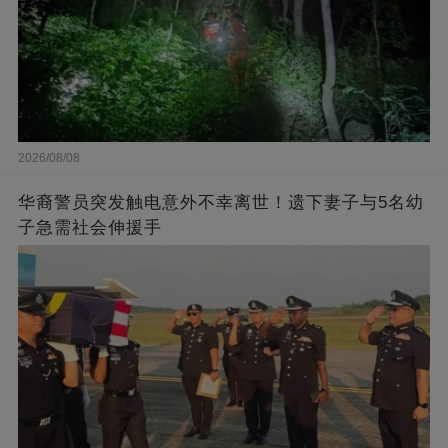
2026/08/08
华裔警员突发触电意外不幸离世！遗下妻子与5名幼
子急需社会伸援手