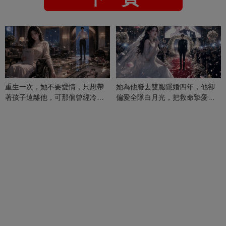
重生一次，她不要愛情，只想帶
她為他廢去雙腿隱婚四年，他卻
著孩子遠離他，可那個曾經冷漠
偏愛全隊白月光，把救命摯愛當
的男人，一次次將她逼入懷中...
成畢生負擔