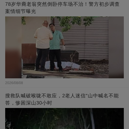
78岁华裔老翁突然倒卧停车场不治！警方初步调查
案情细节曝光
2026/08/08
搜救队喊破喉咙不敢应，2老人迷信“山中喊名不能
答，惨困深山30小时