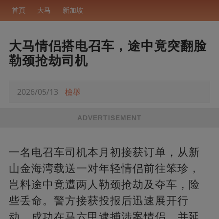
首頁
大马
新加坡
大马情侣搭电召车，途中竟突翻脸
勒颈抢劫司机
2026/05/13
檢舉
ADVERTISEMENT
一名电召车司机本月初接获订单，从新
山金海湾载送一对年轻情侣前往笨珍，
岂料途中竟遭两人勒颈抢劫及夺车，险
些丢命。警方接获投报后迅速展开行
动，成功在马六甲逮捕涉案情侣，并延