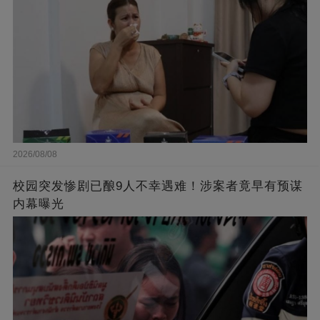
2026/08/08
校园突发惨剧已酿9人不幸遇难！涉案者竟早有预谋
内幕曝光