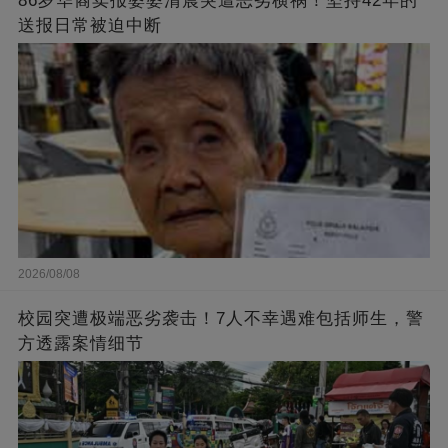
86岁华裔卖报婆婆清晨突遭恶劣横祸！坚持42年的
送报日常被迫中断
2026/08/08
校园突遭极端恶劣袭击！7人不幸遇难包括师生，警
方透露案情细节