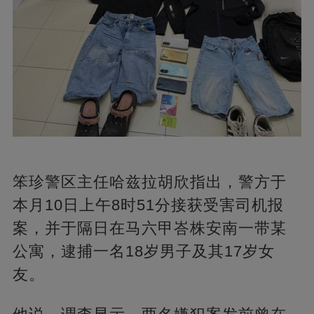
笨珍警区主任哈兹拉胡欣指出，警方于
本月10日上午8时51分接获受害司机报
案，并于隔日在马六甲峇株安南一带某
公寓，逮捕一名18岁男子及其17岁女
友。