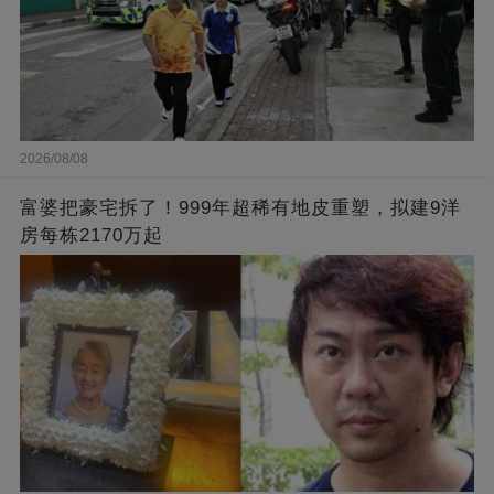
2026/08/08
富婆把豪宅拆了！999年超稀有地皮重塑，拟建9洋
房每栋2170万起