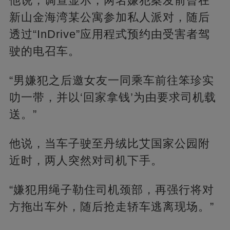
他说，调查显示，两名嫌犯案发前曾在
新山金海湾某公寓参加私人派对，随后
透过“InDrive”应用程式预约由受害者驾
驶的电召车。
“男嫌犯之后邀女友一同乘车前往笨珍实
叻一带，并以‘回家拿钱’为由要求司机载
送。”
他说，当车子驶至丹绒比艾国家公园附
近时，两人突然对司机下手。
“嫌犯用绳子勒住司机颈部，再强行将对
方拖出车外，随后抢走轿车逃离现场。”