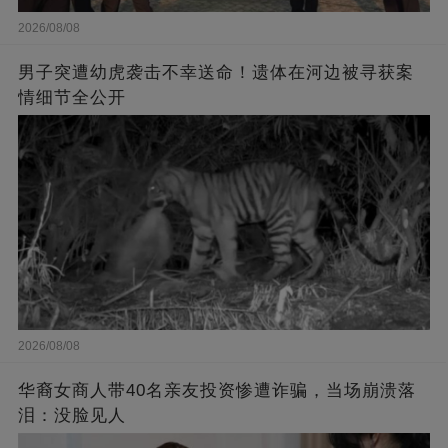
2026/08/08
男子突遭幼虎袭击不幸送命！遗体在河边被寻获案
情细节全公开
2026/08/08
华裔女商人带40名亲友投资惨遭诈骗，当场崩溃落
泪：没脸见人