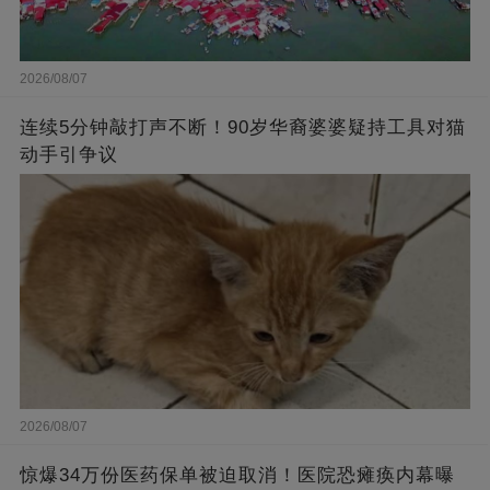
2026/08/07
连续5分钟敲打声不断！90岁华裔婆婆疑持工具对猫
动手引争议
2026/08/07
惊爆34万份医药保单被迫取消！医院恐瘫痪内幕曝