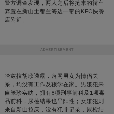
警方调查发现，两人之后将抢来的轿车
弃置在新山士都兰海边一带的KFC快餐
店附近。
ADVERTISEMENT
哈兹拉胡欣透露，落网男女为情侣关
系，均没有工作及辍学在家。男嫌犯来
自笨珍实叻，拥有6项刑事前科及1项毒
品前科，尿检结果也呈阳性；女嫌犯则
来自新山拉庆，没有犯罪记录，尿检结