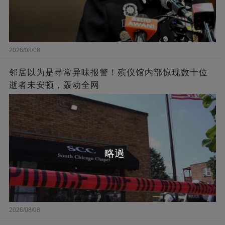
2026/08/08
邻居以为是寻常异味报警！殡仪馆内部惊现数十位
逝者未安顿，轰动全网
略過
2026/08/08