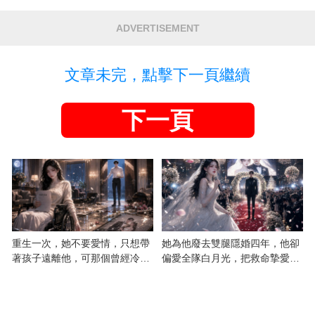
ADVERTISEMENT
文章未完，點擊下一頁繼續
下一頁
重生一次，她不要愛情，只想帶
她為他廢去雙腿隱婚四年，他卻
著孩子遠離他，可那個曾經冷漠
偏愛全隊白月光，把救命摯愛當
的男人，一次次將她逼入懷中...
成畢生負擔