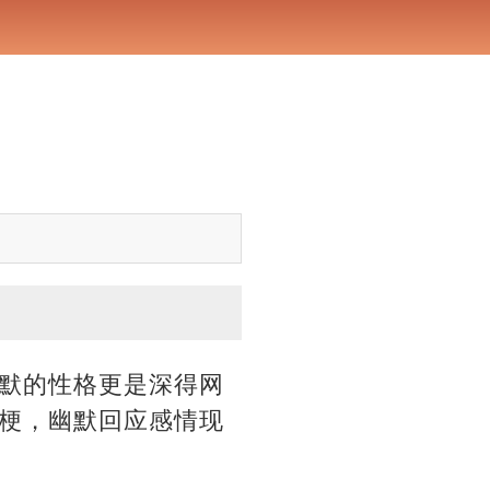
！
默的性格更是深得网
梗，幽默回应感情现