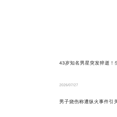
43岁知名男星突发猝逝
2026/07/27
男子烧伤称遭纵火事件引