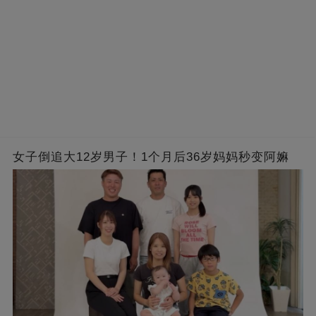
女子倒追大12岁男子！1个月后36岁妈妈秒变阿嫲