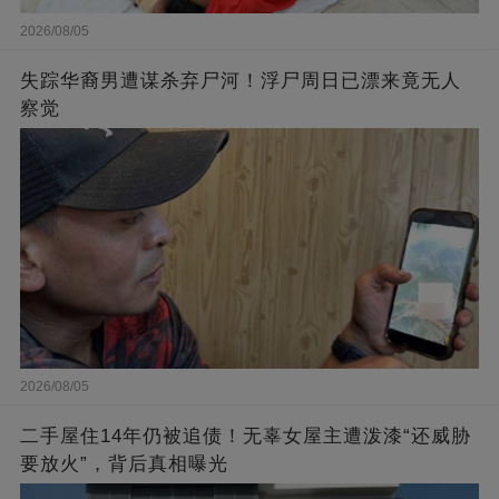
2026/08/05
失踪华裔男遭谋杀弃尸河！浮尸周日已漂来竟无人
察觉
2026/08/05
二手屋住14年仍被追债！无辜女屋主遭泼漆“还威胁
要放火”，背后真相曝光