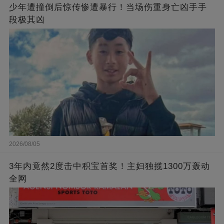
少年遭撞倒后惊传惨遭暴行！当场伤重身亡凶手手
段极其凶
2026/08/05
3年内竟然2度击中积宝首奖！主妇独揽1300万轰动
全网