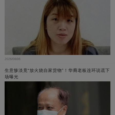
2026/08/06
生意惨淡竟“放火烧自家货物”！华裔老板连环说谎下
场曝光