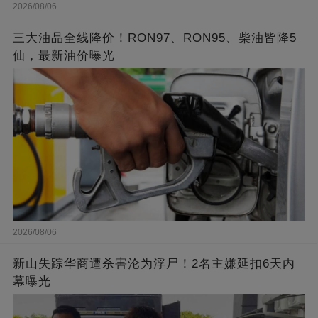
2026/08/06
三大油品全线降价！RON97、RON95、柴油皆降5
仙，最新油价曝光
2026/08/06
新山失踪华商遭杀害沦为浮尸！2名主嫌延扣6天内
幕曝光