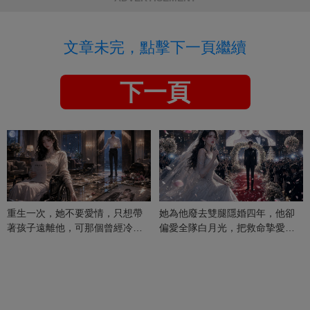
文章未完，點擊下一頁繼續
下一頁
重生一次，她不要愛情，只想帶
她為他廢去雙腿隱婚四年，他卻
著孩子遠離他，可那個曾經冷漠
偏愛全隊白月光，把救命摯愛當
的男人，一次次將她逼入懷中...
成畢生負擔