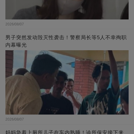
2026/08/07
男子突然发动毁灭性袭击！警察局长等5人不幸殉职
内幕曝光
2026/08/07
妈妈急着上厕所儿子在车内熟睡！诊所保安接下来