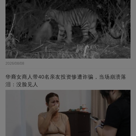
2026/08/08
华裔女商人带40名亲友投资惨遭诈骗，当场崩溃落
泪：没脸见人