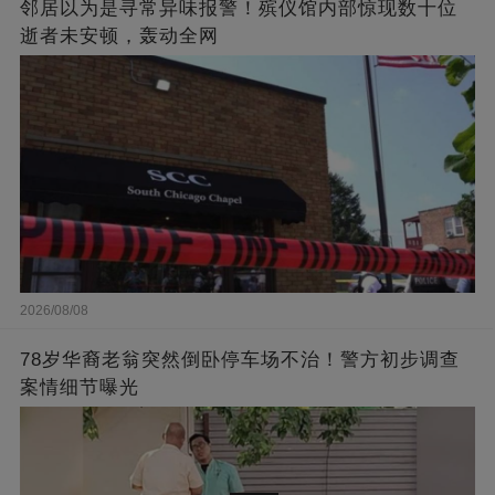
邻居以为是寻常异味报警！殡仪馆内部惊现数十位
逝者未安顿，轰动全网
2026/08/08
78岁华裔老翁突然倒卧停车场不治！警方初步调查
案情细节曝光