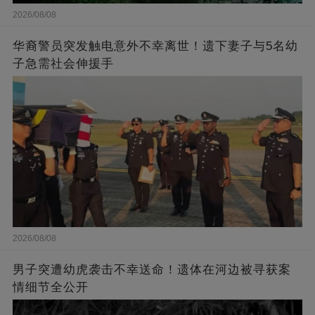
2026/08/08
华裔警员突发触电意外不幸离世！遗下妻子与5名幼
子急需社会伸援手
2026/08/08
男子突遭幼虎袭击不幸送命！遗体在河边被寻获案
情细节全公开