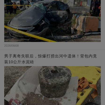
2026/08/08
男子离奇失联后，惊爆打捞出河中遗体！背包内竟
装10公斤水泥砖