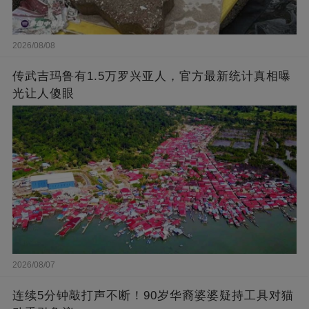
2026/08/08
传武吉玛鲁有1.5万罗兴亚人，官方最新统计真相曝
光让人傻眼
2026/08/07
连续5分钟敲打声不断！90岁华裔婆婆疑持工具对猫