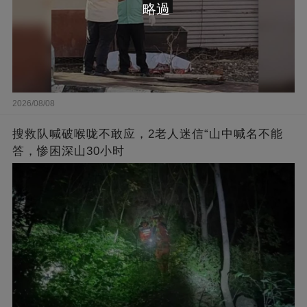
略過
2026/08/08
搜救队喊破喉咙不敢应，2老人迷信“山中喊名不能
答，惨困深山30小时