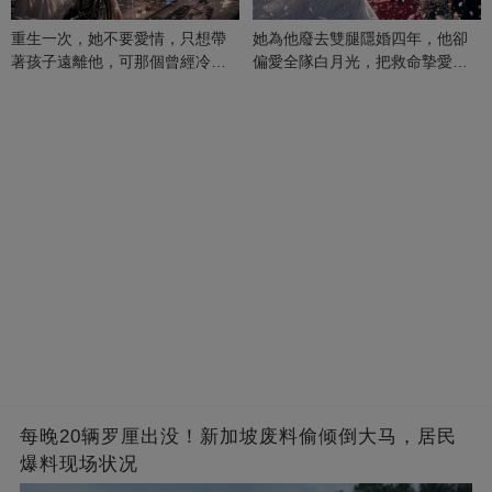
重生一次，她不要愛情，只想帶
她為他廢去雙腿隱婚四年，他卻
著孩子遠離他，可那個曾經冷漠
偏愛全隊白月光，把救命摯愛當
的男人，一次次將她逼入懷中...
成畢生負擔
每晚20辆罗厘出没！新加坡废料偷倾倒大马，居民
爆料现场状况