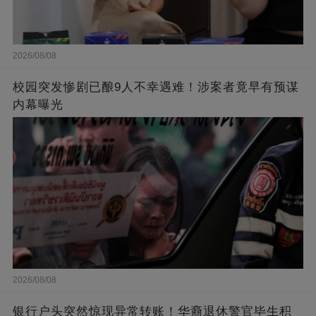
2026/08/08
校园突发惨剧已酿9人不幸遇难！涉案者竟早有预谋
内幕曝光
2026/08/08
银行户头突然惊现异常转账！华裔退休警官毕生积