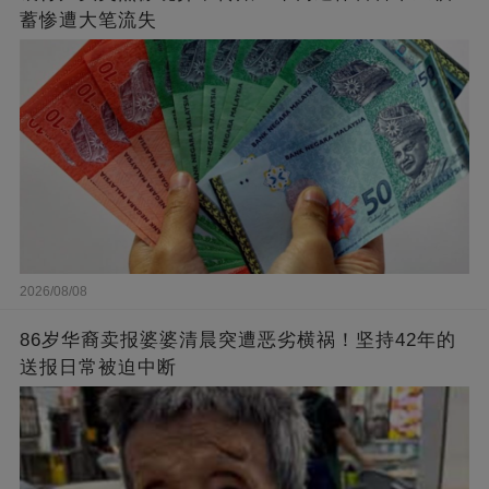
蓄惨遭大笔流失
2026/08/08
86岁华裔卖报婆婆清晨突遭恶劣横祸！坚持42年的
送报日常被迫中断