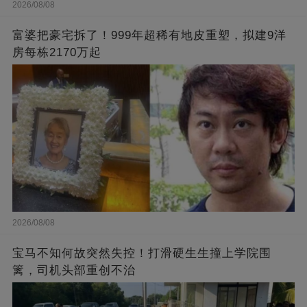
2026/08/08
富婆把豪宅拆了！999年超稀有地皮重塑，拟建9洋
房每栋2170万起
2026/08/08
宝马不知何故突然失控！打滑硬生生撞上学院围
篱，司机头部重创不治