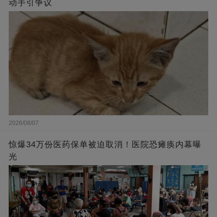
动手引争议
2026/08/07
惊爆34万份医药保单被迫取消！医院恐瘫痪内幕曝
光