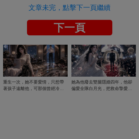
文章未完，點擊下一頁繼續
下一頁
重生一次，她不要愛情，只想帶
她為他廢去雙腿隱婚四年，他卻
著孩子遠離他，可那個曾經冷漠
偏愛全隊白月光，把救命摯愛當
的男人，一次次將她逼入懷中...
成畢生負擔