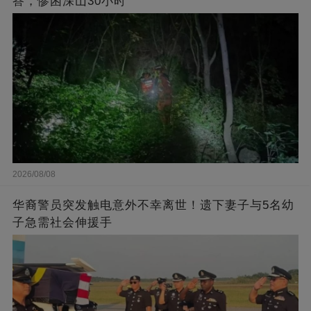
答，惨困深山30小时
2026/08/08
华裔警员突发触电意外不幸离世！遗下妻子与5名幼
子急需社会伸援手