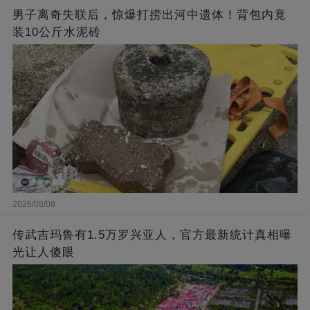
男子离奇失联后，惊爆打捞出河中遗体！背包内竟
装10公斤水泥砖
2026/08/08
传武吉玛鲁有1.5万罗兴亚人，官方最新统计真相曝
光让人傻眼