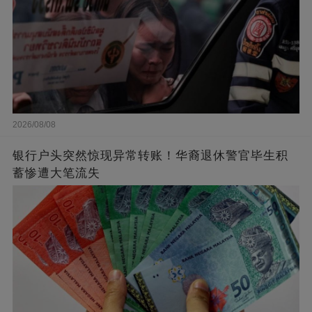
2026/08/08
银行户头突然惊现异常转账！华裔退休警官毕生积
蓄惨遭大笔流失