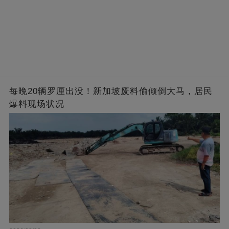
每晚20辆罗厘出没！新加坡废料偷倾倒大马，居民
爆料现场状况