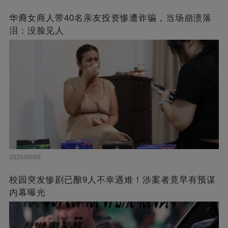
华裔女商人带40名亲友投资惨遭诈骗，当场崩溃落
泪：没脸见人
2026/08/08
校园突发惨剧已酿9人不幸遇难！涉案者竟早有预谋
内幕曝光