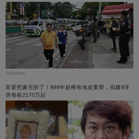
2026/08/08
富婆把豪宅拆了！999年超稀有地皮重塑，拟建9洋
房每栋2170万起