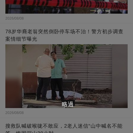
2026/08/08
78岁华裔老翁突然倒卧停车场不治！警方初步调查
案情细节曝光
略過
2026/08/08
搜救队喊破喉咙不敢应，2老人迷信“山中喊名不能