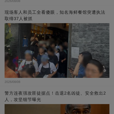
2026/08/08
现场客人和员工全看傻眼，知名海鲜餐馆突遭执法
取缔37人被抓
2026/08/08
警方连夜强攻匪徒据点！击退2名凶徒、安全救出2
人，攻坚细节曝光