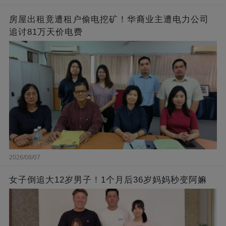
房屋出租竟遭租户偷电挖矿！华裔业主遭电力公司
追讨81万天价电费
2026/08/07
女子倒追大12岁男子！1个月后36岁妈妈秒变阿嫲