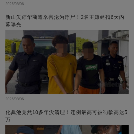
2026/08/06
新山失踪华商遭杀害沦为浮尸！2名主嫌延扣6天内
幕曝光
2026/08/06
化粪池竟然10多年没清理！违例最高可被罚款高达5
万