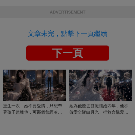
ADVERTISEMENT
文章未完，點擊下一頁繼續
下一頁
重生一次，她不要愛情，只想帶
她為他廢去雙腿隱婚四年，他卻
著孩子遠離他，可那個曾經冷漠
偏愛全隊白月光，把救命摯愛當
的男人，一次次將她逼入懷中...
成畢生負擔