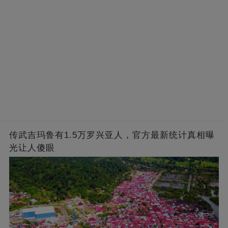
传武吉玛鲁有1.5万罗兴亚人，官方最新统计真相曝
光让人傻眼