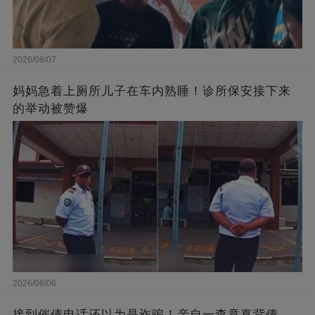
2026/08/07
妈妈急着上厕所儿子在车内熟睡！诊所保安接下来
的举动被赞爆
2026/08/06
接到催债电话还以为是诈骗！亲自一查竟真背债