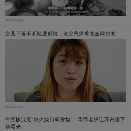
2026/08/06
女儿下落不明疑遭威胁，老父悲痛求助全网协助
2026/08/06
生意惨淡竟“放火烧自家货物”！华裔老板连环说谎下
场曝光