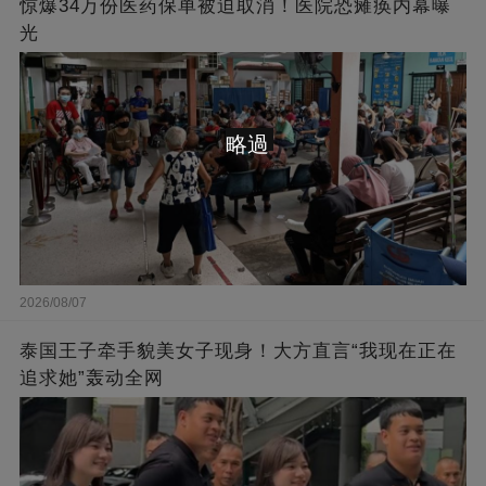
惊爆34万份医药保单被迫取消！医院恐瘫痪内幕曝
光
略過
2026/08/07
泰国王子牵手貌美女子现身！大方直言“我现在正在
追求她”轰动全网