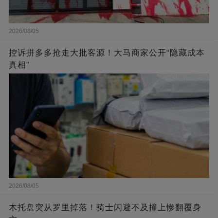
2026/08/05
控诉拼多多抢走大批客源！大马商家公开“隐藏成本
真相”
2026/08/05
木托盘突从罗里掉落！骑士闪避不及撞上惨翻覆身