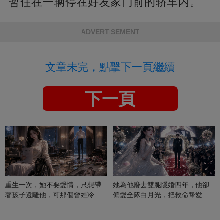
暂住在一辆停在好友家门前的轿车内。
ADVERTISEMENT
文章未完，點擊下一頁繼續
下一頁
重生一次，她不要愛情，只想帶
她為他廢去雙腿隱婚四年，他卻
著孩子遠離他，可那個曾經冷漠
偏愛全隊白月光，把救命摯愛當
的男人，一次次將她逼入懷中...
成畢生負擔