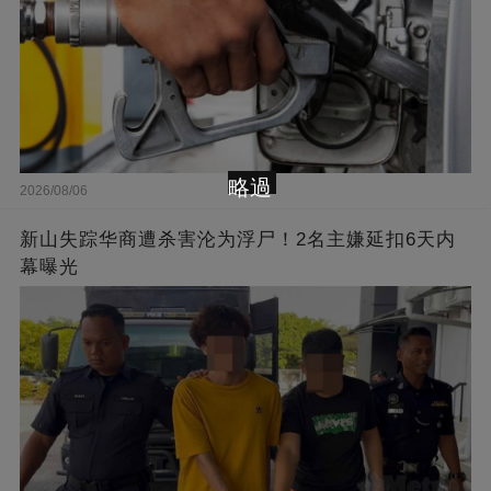
略過
2026/08/06
新山失踪华商遭杀害沦为浮尸！2名主嫌延扣6天内
幕曝光