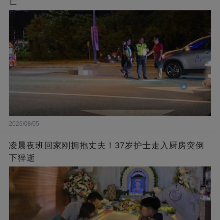
亡
2026/08/05
凌晨夜班回家刚拥抱丈夫！37岁护士走入厨房突倒
下猝逝