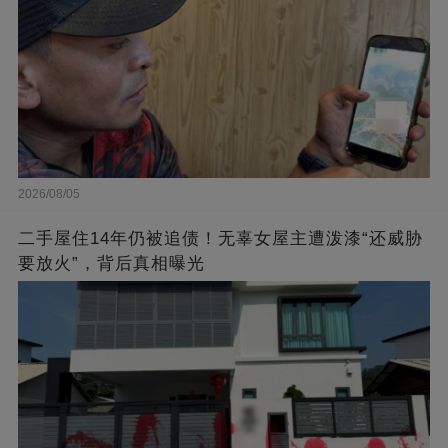
2026/08/05
二手屋住14年仍被追债！无辜女屋主遭泼漆“还威胁
要放火”，背后真相曝光