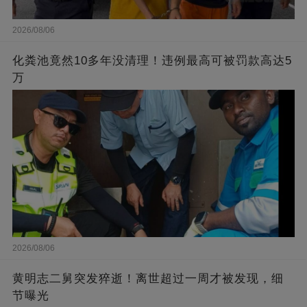
2026/08/06
化粪池竟然10多年没清理！违例最高可被罚款高达5
万
2026/08/06
黄明志二舅突发猝逝！离世超过一周才被发现，细
节曝光