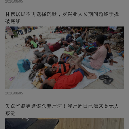
2026/08/05
甘榜居民不再选择沉默，罗兴亚人长期问题终于撑
破底线
2026/08/05
失踪华裔男遭谋杀弃尸河！浮尸周日已漂来竟无人
察觉