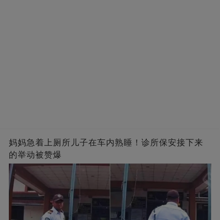
妈妈急着上厕所儿子在车内熟睡！诊所保安接下来
的举动被赞爆