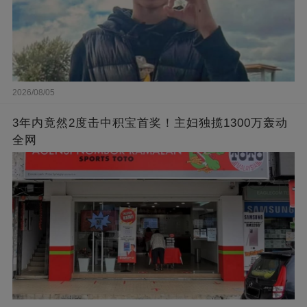
2026/08/05
3年内竟然2度击中积宝首奖！主妇独揽1300万轰动
全网