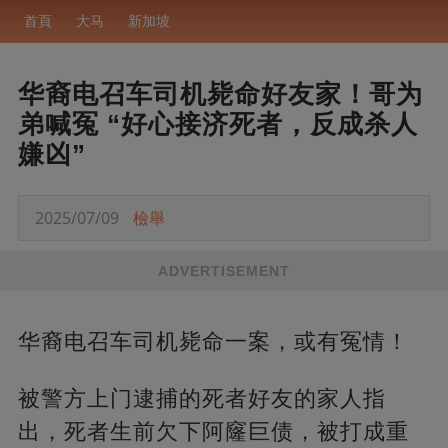
首頁
大马
新加坡
华裔电召车司机毙命好友家！哥为
弟喊冤 “好心接济死者，反成杀人
嫌凶”
2025/07/09
檢舉
ADVERTISEMENT
华裔电召车司机毙命一案，或有冤情！
被警方上门逮捕的死者好友的家人指
出，死者生前欠下阿窿巨债，被打成重