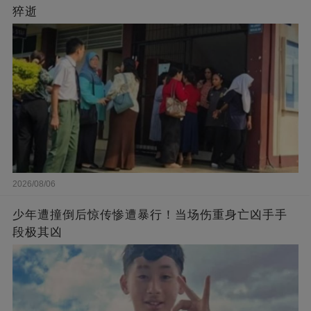
猝逝
2026/08/06
少年遭撞倒后惊传惨遭暴行！当场伤重身亡凶手手
段极其凶