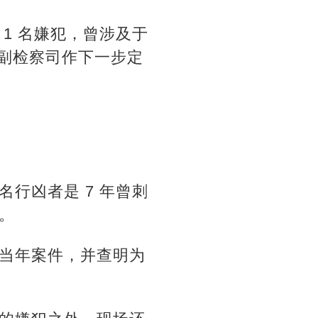
1 名嫌犯，曾涉及于
交副检察司作下一步定
行凶者是 7 年曾刺
。
当年案件，并查明为