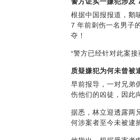
警方证实一嫌犯涉及 
根据中国报报道，鹅唛
7 年前刺伤一名男
夺！
“警方已经针对此案接
质疑嫌犯为何未曾被
早前报导，一对兄弟偶
伤他们的凶徒，因此
据悉，林立迎透露两
何涉案者至今未被逮