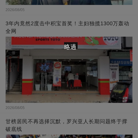
2026/08/05
3年内竟然2度击中积宝首奖！主妇独揽1300万轰动
全网
略過
2026/08/05
甘榜居民不再选择沉默，罗兴亚人长期问题终于撑
破底线