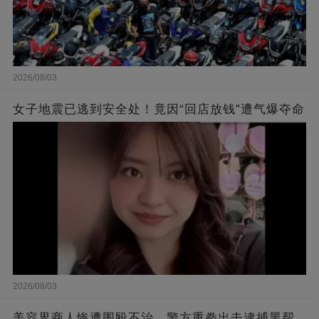
2026/08/03
女子地震已逃到安全处！竟因“回店放钱”遭气爆夺命
2026/08/03
美容界商人惨遭围殴不治，警方重拳出击逮捕黑帮