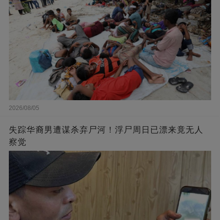
2026/08/05
失踪华裔男遭谋杀弃尸河！浮尸周日已漂来竟无人
察觉