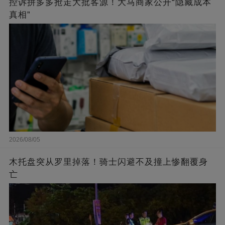
控诉拼多多抢走大批客源！大马商家公开“隐藏成本
真相”
2026/08/05
木托盘突从罗里掉落！骑士闪避不及撞上惨翻覆身
亡