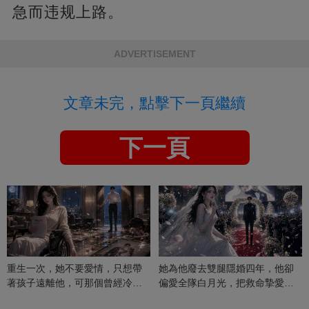
急而违规上路。
ADVERTISEMENT
文章未完，點擊下一頁繼續
下一頁
重生一次，她不要愛情，只想帶
她為他廢去雙腿隱婚四年，他卻
著孩子遠離他，可那個曾經冷漠
偏愛全隊白月光，把救命摯愛當
的男人，一次次將她逼入懷中...
成畢生負擔