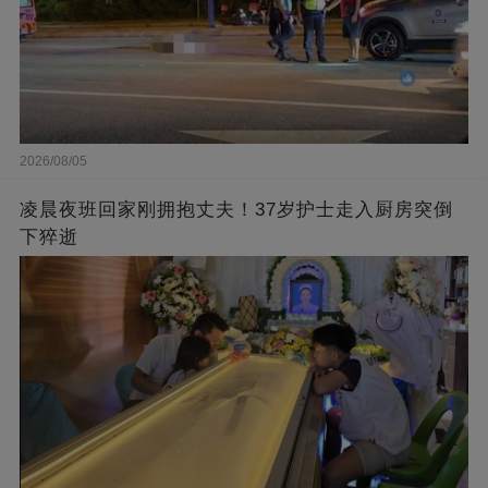
2026/08/05
凌晨夜班回家刚拥抱丈夫！37岁护士走入厨房突倒
下猝逝