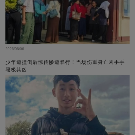
2026/08/06
少年遭撞倒后惊传惨遭暴行！当场伤重身亡凶手手
段极其凶