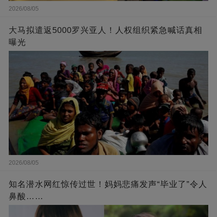
2026/08/05
大马拟遣返5000罗兴亚人！人权组织紧急喊话真相
曝光
2026/08/05
知名潜水网红惊传过世！妈妈悲痛发声“毕业了”令人
鼻酸……