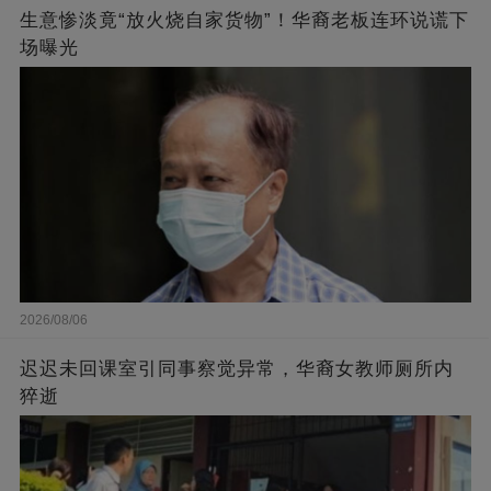
生意惨淡竟“放火烧自家货物”！华裔老板连环说谎下
场曝光
2026/08/06
迟迟未回课室引同事察觉异常，华裔女教师厕所内
猝逝