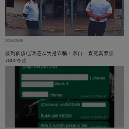
2026/08/06
接到催债电话还以为是诈骗！亲自一查竟真背债
7300令吉