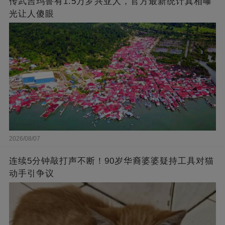
传武吉玛鲁有1.5万罗兴亚人，官方最新统计真相曝
光让人傻眼
2026/08/07
连续5分钟敲打声不断！90岁华裔婆婆疑持工具对猫
动手引争议