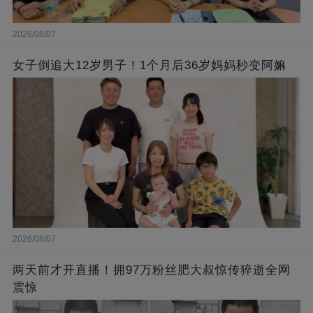
2026/08/07
女子倒追大12岁男子！1个月后36岁妈妈秒变阿嫲
2026/08/07
两天前才开直播！拥97万粉丝肥大叔惊传猝逝全网
震惊