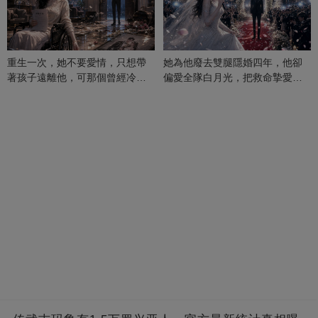
重生一次，她不要愛情，只想帶
她為他廢去雙腿隱婚四年，他卻
著孩子遠離他，可那個曾經冷漠
偏愛全隊白月光，把救命摯愛當
的男人，一次次將她逼入懷中...
成畢生負擔