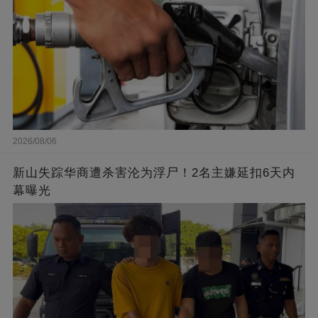
2026/08/06
新山失踪华商遭杀害沦为浮尸！2名主嫌延扣6天内
幕曝光