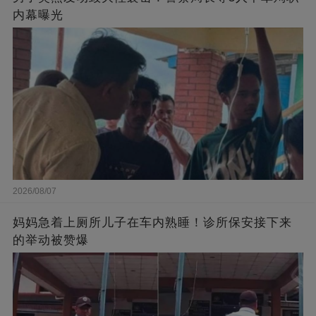
内幕曝光
2026/08/07
妈妈急着上厕所儿子在车内熟睡！诊所保安接下来
的举动被赞爆