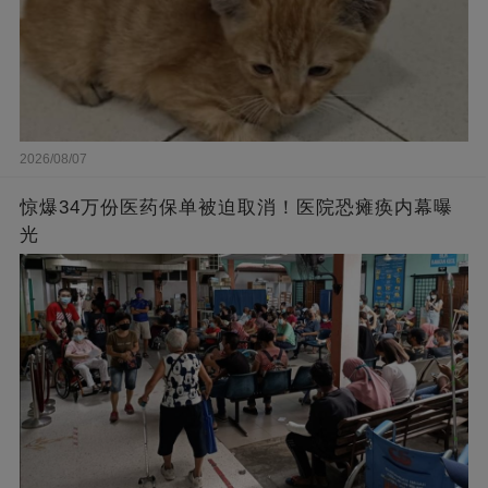
2026/08/07
惊爆34万份医药保单被迫取消！医院恐瘫痪内幕曝
光