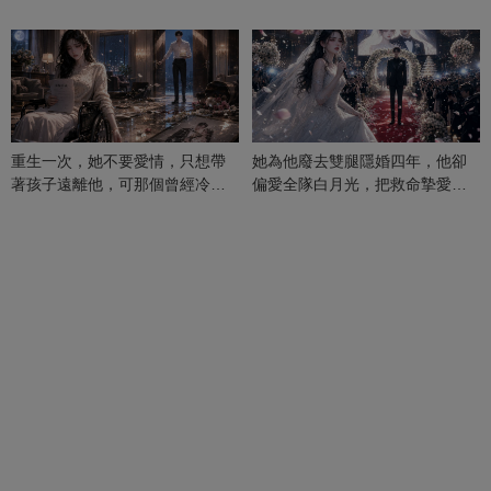
重生一次，她不要愛情，只想帶
她為他廢去雙腿隱婚四年，他卻
著孩子遠離他，可那個曾經冷漠
偏愛全隊白月光，把救命摯愛當
的男人，一次次將她逼入懷中...
成畢生負擔