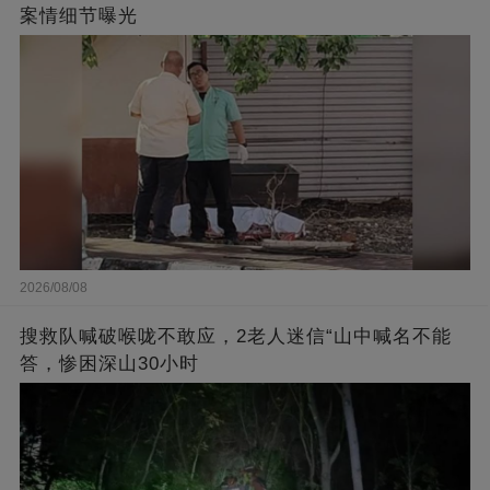
案情细节曝光
2026/08/08
搜救队喊破喉咙不敢应，2老人迷信“山中喊名不能
答，惨困深山30小时