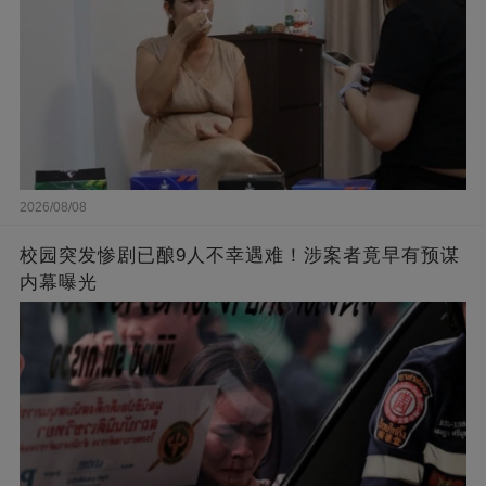
2026/08/08
校园突发惨剧已酿9人不幸遇难！涉案者竟早有预谋
内幕曝光