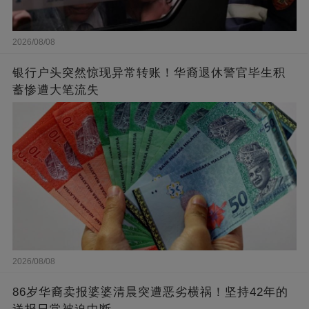
2026/08/08
银行户头突然惊现异常转账！华裔退休警官毕生积
蓄惨遭大笔流失
2026/08/08
86岁华裔卖报婆婆清晨突遭恶劣横祸！坚持42年的