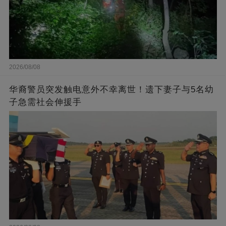
2026/08/08
华裔警员突发触电意外不幸离世！遗下妻子与5名幼
子急需社会伸援手