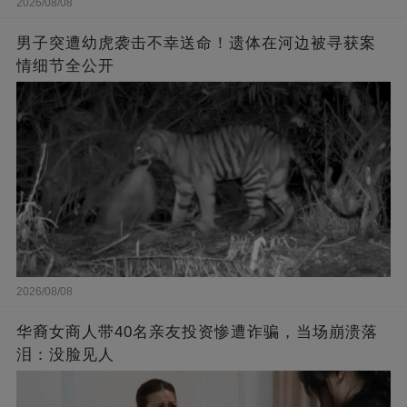
2026/08/08
男子突遭幼虎袭击不幸送命！遗体在河边被寻获案
情细节全公开
2026/08/08
华裔女商人带40名亲友投资惨遭诈骗，当场崩溃落
泪：没脸见人