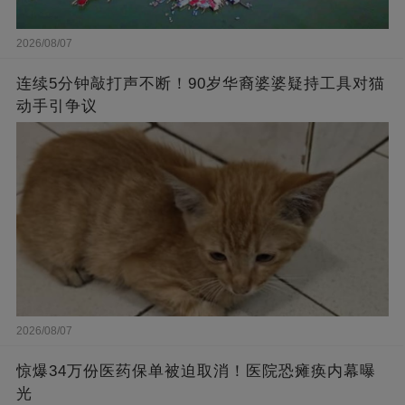
2026/08/07
连续5分钟敲打声不断！90岁华裔婆婆疑持工具对猫
动手引争议
2026/08/07
惊爆34万份医药保单被迫取消！医院恐瘫痪内幕曝
光