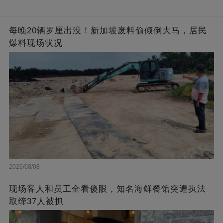
每晚20辆罗厘出没！新加坡废料偷倾倒大马，居民
爆料现场状况
2026/08/08
现场客人和员工全看傻眼，知名海鲜餐馆突遭执法
取缔37人被抓