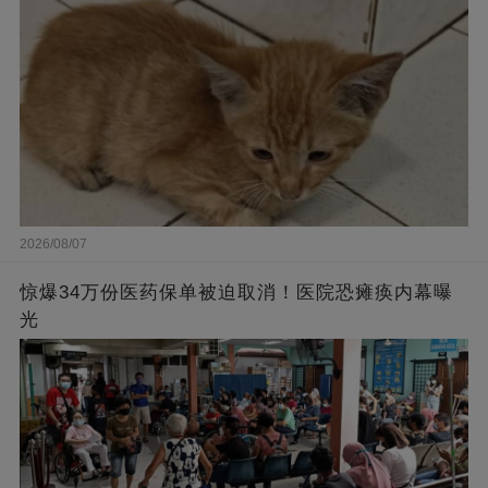
2026/08/07
惊爆34万份医药保单被迫取消！医院恐瘫痪内幕曝
光