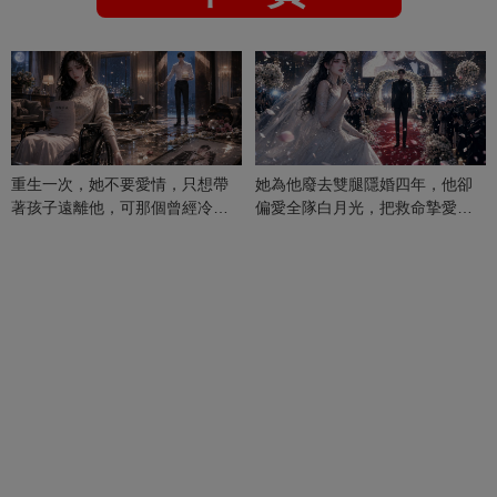
重生一次，她不要愛情，只想帶
她為他廢去雙腿隱婚四年，他卻
著孩子遠離他，可那個曾經冷漠
偏愛全隊白月光，把救命摯愛當
的男人，一次次將她逼入懷中...
成畢生負擔