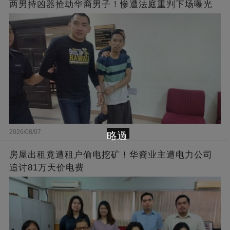
两男持凶器抢劫华裔男子！惨遭法庭重判下场曝光
2026/08/07
略過
房屋出租竟遭租户偷电挖矿！华裔业主遭电力公司
追讨81万天价电费