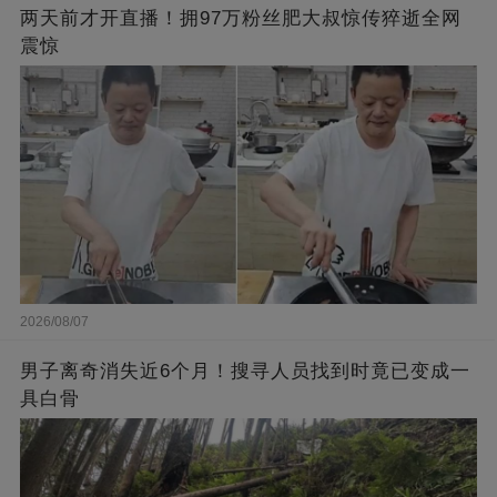
两天前才开直播！拥97万粉丝肥大叔惊传猝逝全网
震惊
2026/08/07
男子离奇消失近6个月！搜寻人员找到时竟已变成一
具白骨