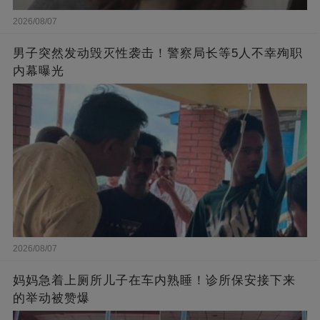
2026/08/07
男子突然发动毁灭性袭击！警察局长等5人不幸殉职
内幕曝光
2026/08/07
妈妈急着上厕所儿子在车内熟睡！诊所保安接下来
的举动被赞爆