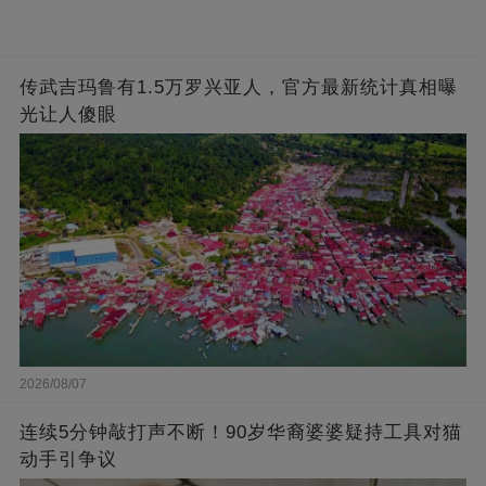
传武吉玛鲁有1.5万罗兴亚人，官方最新统计真相曝
光让人傻眼
2026/08/07
连续5分钟敲打声不断！90岁华裔婆婆疑持工具对猫
动手引争议