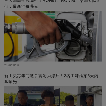
三大油品全线降价！RON97、RON95、柴油皆降5
仙，最新油价曝光
2026/08/06
新山失踪华商遭杀害沦为浮尸！2名主嫌延扣6天内
幕曝光