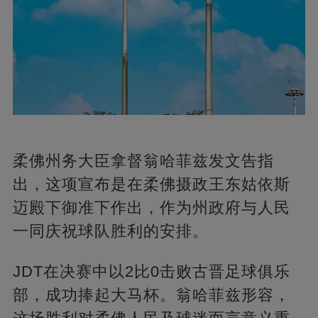
柔佛州务大臣拿督翁哈菲兹发文告指
出，这项宣布是在柔佛摄政王东姑依斯
迈殿下御准下作出，作为州政府与人民
一同庆祝球队胜利的安排。
JDT在决赛中以2比0击败古晋足球俱乐
部，成功捧起大马杯。翁哈菲兹形容，