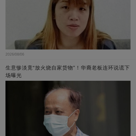
2026/08/06
生意惨淡竟“放火烧自家货物”！华裔老板连环说谎下
场曝光