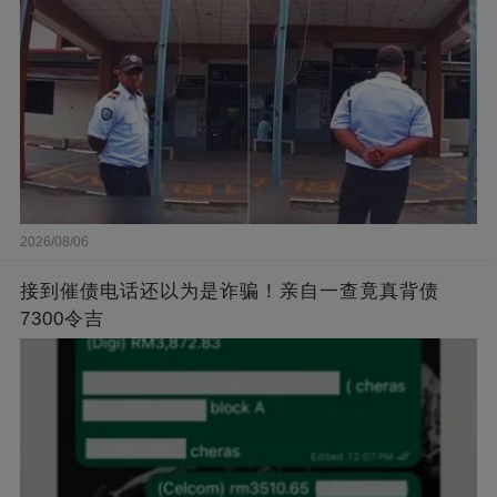
2026/08/06
接到催债电话还以为是诈骗！亲自一查竟真背债
7300令吉