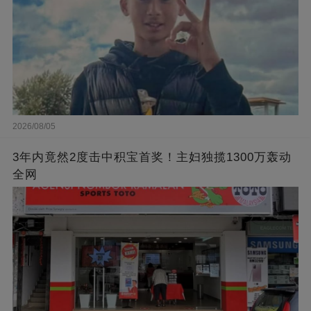
2026/08/05
3年内竟然2度击中积宝首奖！主妇独揽1300万轰动
全网