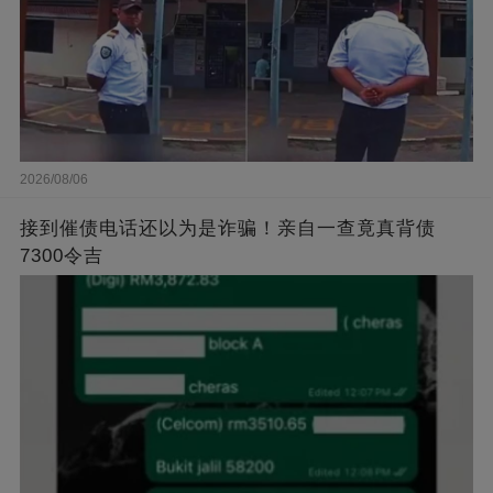
2026/08/06
接到催债电话还以为是诈骗！亲自一查竟真背债
7300令吉