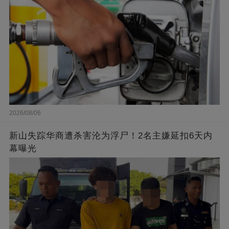
2026/08/06
新山失踪华商遭杀害沦为浮尸！2名主嫌延扣6天内
幕曝光