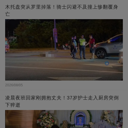
木托盘突从罗里掉落！骑士闪避不及撞上惨翻覆身
亡
2026/08/05
凌晨夜班回家刚拥抱丈夫！37岁护士走入厨房突倒
下猝逝