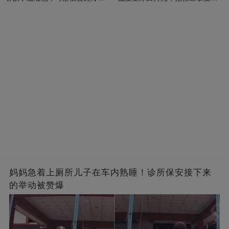
的男人，一次次將她逼入懷中...
成畢生負擔
妈妈急着上厕所儿子在车内熟睡！诊所保安接下来
的举动被赞爆