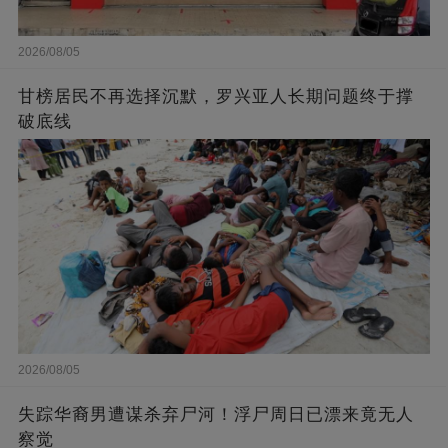
2026/08/05
甘榜居民不再选择沉默，罗兴亚人长期问题终于撑
破底线
2026/08/05
失踪华裔男遭谋杀弃尸河！浮尸周日已漂来竟无人
察觉