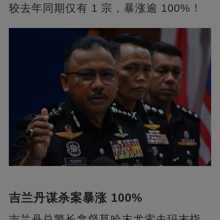
较去年同期仅有 1 宗，暴涨逾 100%！
吉兰丹谋杀案暴涨 100%
吉兰丹总警长拿督莫哈末尤索夫玛末指