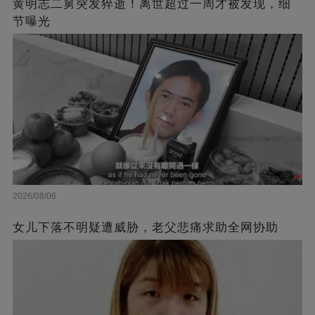
黄明志二舅突发猝逝！离世超过一周才被发现，细
节曝光
2026/08/06
女儿下落不明疑遭威胁，老父悲痛求助全网协助