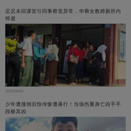
迟迟未回课室引同事察觉异常，华裔女教师厕所内
猝逝
2026/08/06
少年遭撞倒后惊传惨遭暴行！当场伤重身亡凶手手
段极其凶