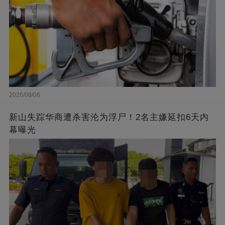
2026/08/06
新山失踪华商遭杀害沦为浮尸！2名主嫌延扣6天内
幕曝光