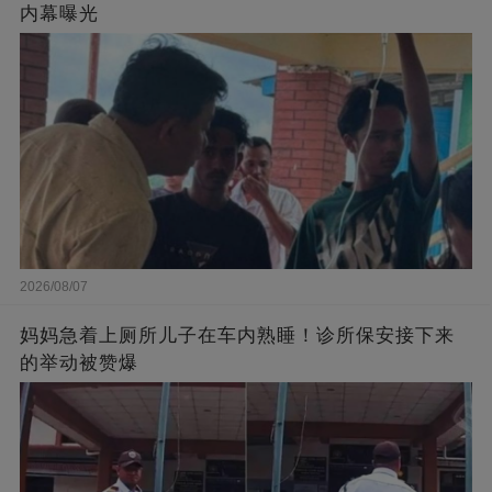
内幕曝光
2026/08/07
妈妈急着上厕所儿子在车内熟睡！诊所保安接下来
的举动被赞爆