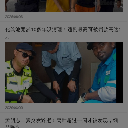
2026/08/06
化粪池竟然10多年没清理！违例最高可被罚款高达5
万
2026/08/06
黄明志二舅突发猝逝！离世超过一周才被发现，细
节曝光