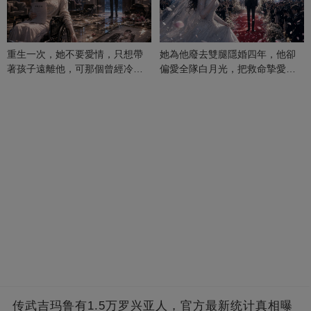
重生一次，她不要愛情，只想帶
她為他廢去雙腿隱婚四年，他卻
著孩子遠離他，可那個曾經冷漠
偏愛全隊白月光，把救命摯愛當
的男人，一次次將她逼入懷中...
成畢生負擔
传武吉玛鲁有1.5万罗兴亚人，官方最新统计真相曝