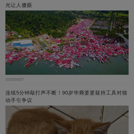
光让人傻眼
2026/08/07
连续5分钟敲打声不断！90岁华裔婆婆疑持工具对猫
动手引争议