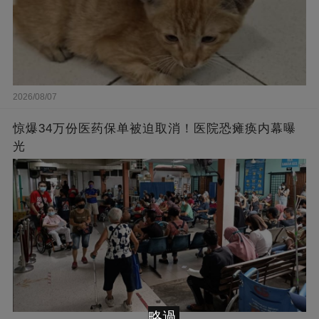
2026/08/07
惊爆34万份医药保单被迫取消！医院恐瘫痪内幕曝
光
略過