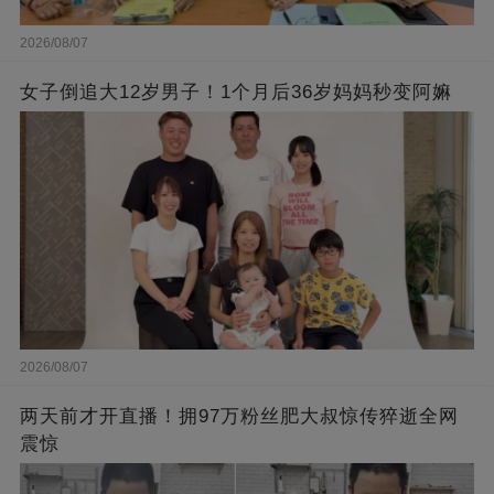
2026/08/07
女子倒追大12岁男子！1个月后36岁妈妈秒变阿嫲
2026/08/07
两天前才开直播！拥97万粉丝肥大叔惊传猝逝全网
震惊