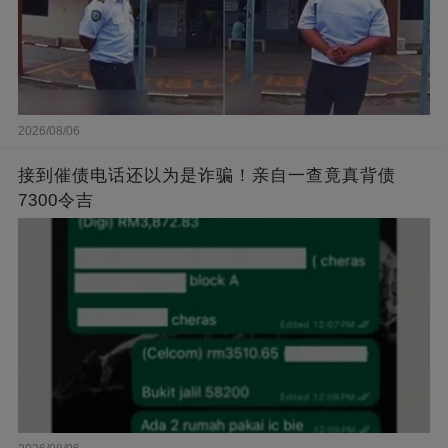
2026/08/06
接到催债电话还以为是诈骗！亲自一查竟真背债
7300令吉