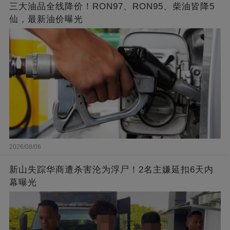
三大油品全线降价！RON97、RON95、柴油皆降5
仙，最新油价曝光
2026/08/06
新山失踪华商遭杀害沦为浮尸！2名主嫌延扣6天内
幕曝光