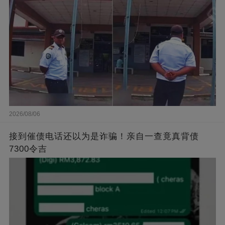
2026/08/06
接到催债电话还以为是诈骗！亲自一查竟真背债
7300令吉