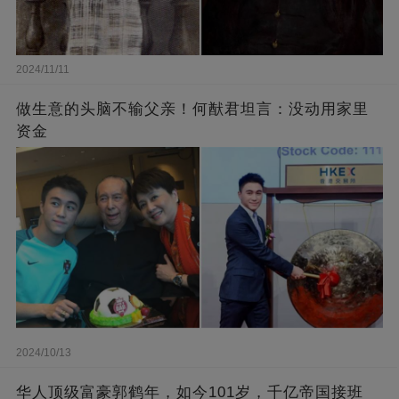
2024/11/11
做生意的头脑不输父亲！何猷君坦言：没动用家里
资金
2024/10/13
华人顶级富豪郭鹤年，如今101岁，千亿帝国接班