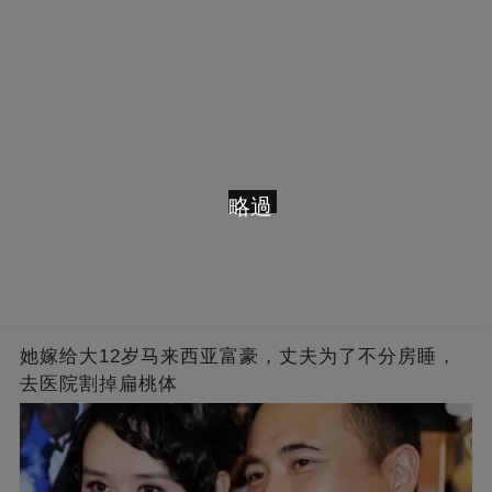
的男人，一次次將她逼入懷中...
成畢生負擔
略過
她嫁给大12岁马来西亚富豪，丈夫为了不分房睡，
去医院割掉扁桃体