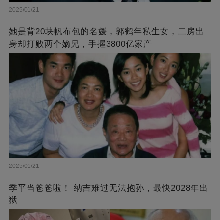
2025/01/21
她是背20块帆布包的名媛，郭鹤年私生女，二房出
身却打败两个嫡兄，手握3800亿家产
2025/01/21
季平当爸爸啦！ 纳吉难过无法抱孙，最快2028年出
狱