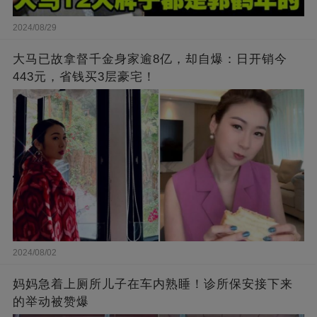
2024/08/29
大马已故拿督千金身家逾8亿，却自爆：日开销今
443元，省钱买3层豪宅！
2024/08/02
妈妈急着上厕所儿子在车内熟睡！诊所保安接下来
的举动被赞爆