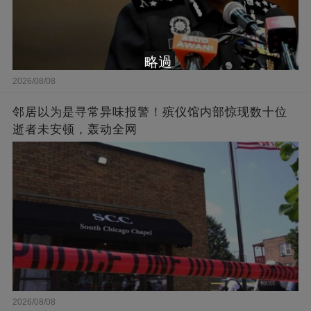
略過
2026/08/08
邻居以为是寻常异味报警！殡仪馆内部惊现数十位
逝者未安顿，轰动全网
2026/08/08