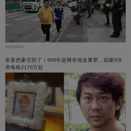
2026/08/08
富婆把豪宅拆了！999年超稀有地皮重塑，拟建9洋
房每栋2170万起