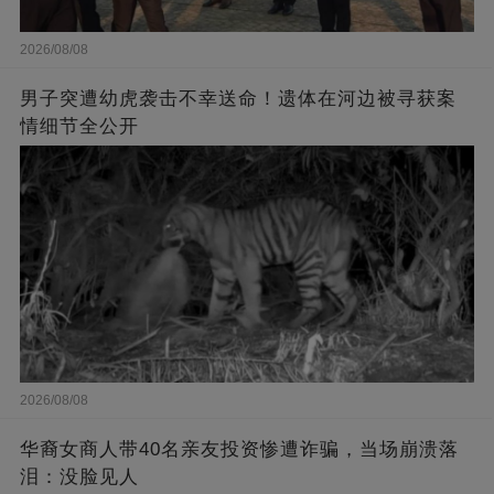
2026/08/08
男子突遭幼虎袭击不幸送命！遗体在河边被寻获案
情细节全公开
2026/08/08
华裔女商人带40名亲友投资惨遭诈骗，当场崩溃落
泪：没脸见人