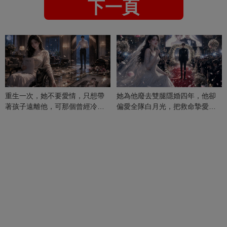
下一頁
重生一次，她不要愛情，只想帶
她為他廢去雙腿隱婚四年，他卻
著孩子遠離他，可那個曾經冷漠
偏愛全隊白月光，把救命摯愛當
的男人，一次次將她逼入懷中...
成畢生負擔