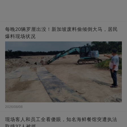
每晚20辆罗厘出没！新加坡废料偷倾倒大马，居民
爆料现场状况
2026/08/08
现场客人和员工全看傻眼，知名海鲜餐馆突遭执法
取缔37人被抓