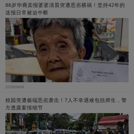
86岁华裔卖报婆婆清晨突遭恶劣横祸！坚持42年的
送报日常被迫中断
2026/08/08
校园突遭极端恶劣袭击！7人不幸遇难包括师生，警
方透露案情细节