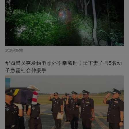
2026/08/08
华裔警员突发触电意外不幸离世！遗下妻子与5名幼
子急需社会伸援手