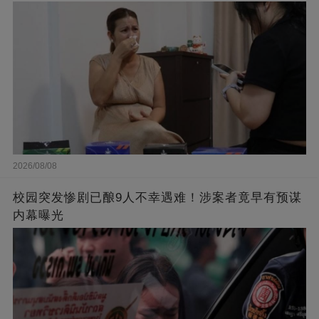
2026/08/08
校园突发惨剧已酿9人不幸遇难！涉案者竟早有预谋
内幕曝光