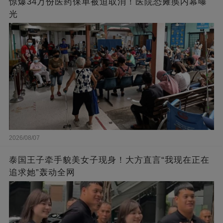
惊爆34万份医药保单被迫取消！医院恐瘫痪内幕曝
光
2026/08/07
泰国王子牵手貌美女子现身！大方直言“我现在正在
追求她”轰动全网