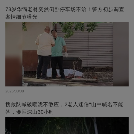
78岁华裔老翁突然倒卧停车场不治！警方初步调查
案情细节曝光
2026/08/08
搜救队喊破喉咙不敢应，2老人迷信“山中喊名不能
答，惨困深山30小时