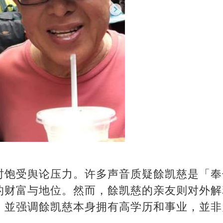
时饱受舆论压力。许多声音质疑餘凯慈是「奉
的财富与地位。然而，餘凯慈的亲友则对外解
，並强调餘凯慈本身拥有高学历和事业，並非