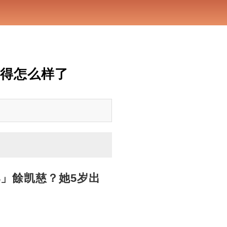
过得怎么样了
」餘凯慈？她5岁出