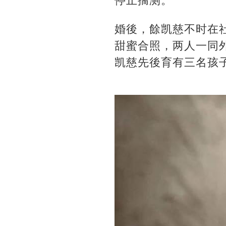
停止揣测。
婚後，餘凯慈不时在
甜蜜合照，两人一同
凯慈先後育有三名孩