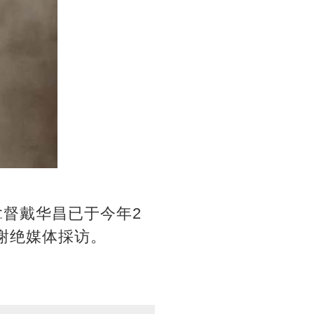
 拿督戴华昌已于今年2
谢绝媒体採访。