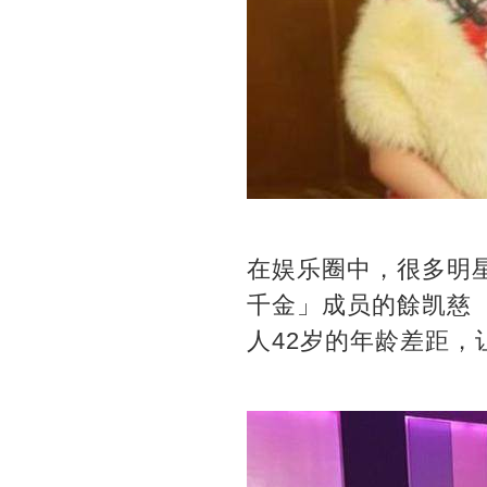
在娱乐圈中，很多明
千金」成员的餘凯慈（
人42岁的年龄差距