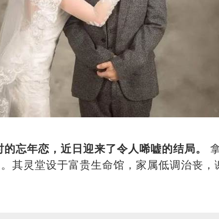
时的忘年恋，近日迎来了令人唏嘘的结局。
​
8岁。其灵堂设于富贵生命馆，家属低调治丧，