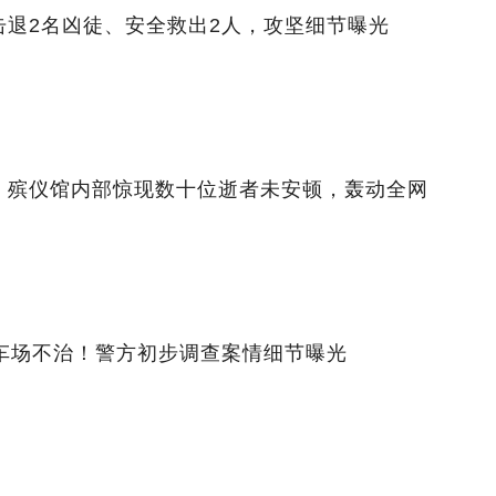
击退2名凶徒、安全救出2人，攻坚细节曝光
！殡仪馆内部惊现数十位逝者未安顿，轰动全网
停车场不治！警方初步调查案情细节曝光