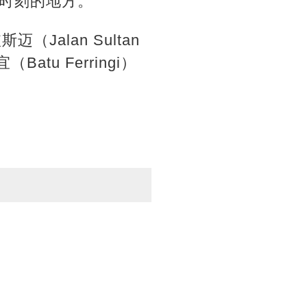
时刻的地方。
Jalan Sultan
atu Ferringi）