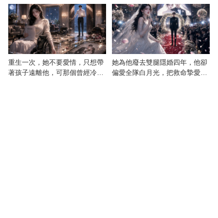
重生一次，她不要愛情，只想帶
她為他廢去雙腿隱婚四年，他卻
著孩子遠離他，可那個曾經冷漠
偏愛全隊白月光，把救命摯愛當
的男人，一次次將她逼入懷中...
成畢生負擔