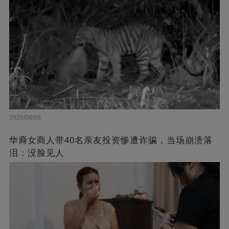
2026/08/08
华裔女商人带40名亲友投资惨遭诈骗，当场崩溃落
泪：没脸见人