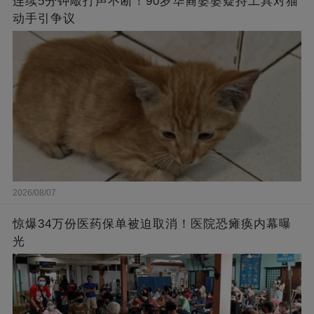
连续5分钟敲打声不断！90岁华裔婆婆疑持工具对猫
动手引争议
2026/08/07
惊爆34万份医药保单被迫取消！医院恐瘫痪内幕曝
光