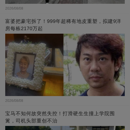
2026/08/08
富婆把豪宅拆了！999年超稀有地皮重塑，拟建9洋
房每栋2170万起
2026/08/08
宝马不知何故突然失控！打滑硬生生撞上学院围
篱，司机头部重创不治