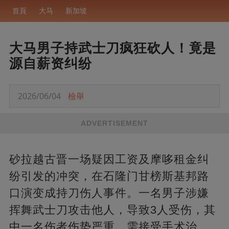
首頁
大马
新加坡
大马男子持武士刀疯狂砍人！竟是
源自薪资纠纷
2026/06/04
檢舉
ADVERTISEMENT
砂拉越古晋一场疑因工资及摩哆租金纠
纷引发的冲突，在石隆门甘榜斯基邦路
口演变成持刀伤人事件。一名男子涉嫌
挥舞武士刀攻击他人，导致3人受伤，其
中一名伤者伤势严重，需接受手术治