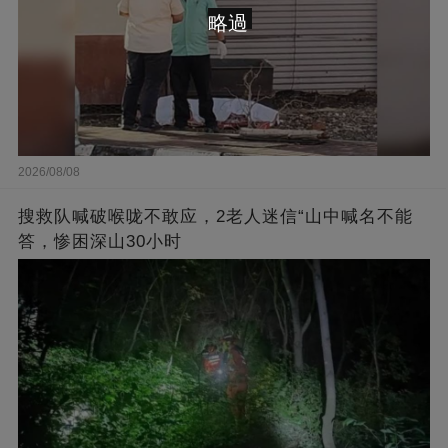
略過
2026/08/08
搜救队喊破喉咙不敢应，2老人迷信“山中喊名不能
答，惨困深山30小时