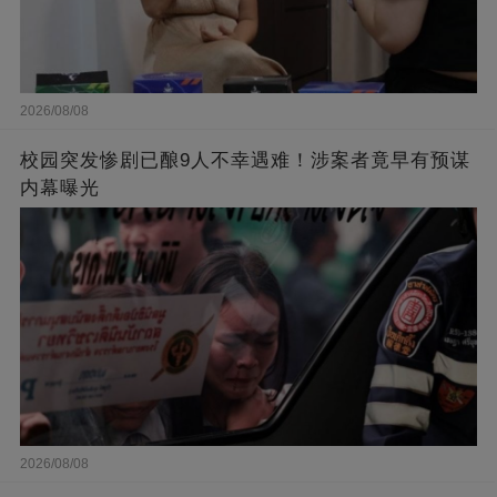
2026/08/08
校园突发惨剧已酿9人不幸遇难！涉案者竟早有预谋
内幕曝光
2026/08/08