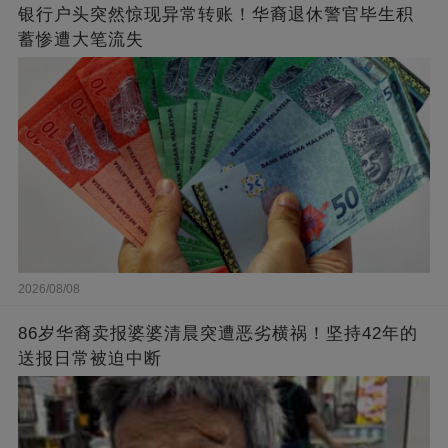
银行户头突然惊现异常转账！华裔退休警官毕生积
蓄惨遭大笔流失
2026/08/08
86岁华裔卖报婆婆清晨突遭恶劣横祸！坚持42年的
送报日常被迫中断