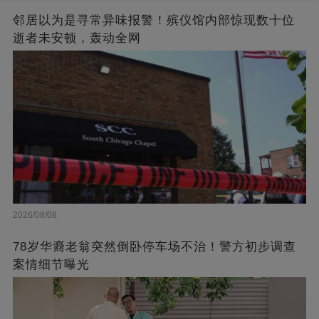
邻居以为是寻常异味报警！殡仪馆内部惊现数十位
逝者未安顿，轰动全网
2026/08/08
78岁华裔老翁突然倒卧停车场不治！警方初步调查
案情细节曝光