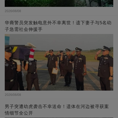
2026/08/08
华裔警员突发触电意外不幸离世！遗下妻子与5名幼
子急需社会伸援手
2026/08/08
男子突遭幼虎袭击不幸送命！遗体在河边被寻获案
情细节全公开