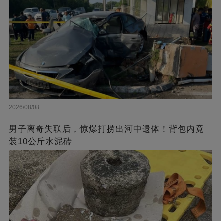
2026/08/08
男子离奇失联后，惊爆打捞出河中遗体！背包内竟
装10公斤水泥砖