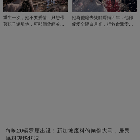
重生一次，她不要愛情，只想帶
她為他廢去雙腿隱婚四年，他卻
著孩子遠離他，可那個曾經冷漠
偏愛全隊白月光，把救命摯愛當
的男人，一次次將她逼入懷中...
成畢生負擔
每晚20辆罗厘出没！新加坡废料偷倾倒大马，居民
爆料现场状况