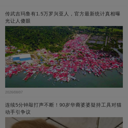
传武吉玛鲁有1.5万罗兴亚人，官方最新统计真相曝
光让人傻眼
2026/08/07
连续5分钟敲打声不断！90岁华裔婆婆疑持工具对猫
动手引争议