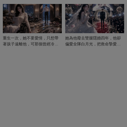
重生一次，她不要愛情，只想帶
她為他廢去雙腿隱婚四年，他卻
著孩子遠離他，可那個曾經冷漠
偏愛全隊白月光，把救命摯愛當
的男人，一次次將她逼入懷中...
成畢生負擔