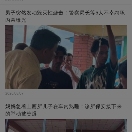
男子突然发动毁灭性袭击！警察局长等5人不幸殉职
内幕曝光
2026/08/07
妈妈急着上厕所儿子在车内熟睡！诊所保安接下来
的举动被赞爆