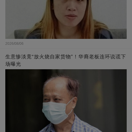
2026/08/06
生意惨淡竟“放火烧自家货物”！华裔老板连环说谎下
场曝光