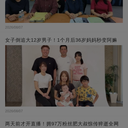
2026/08/07
女子倒追大12岁男子！1个月后36岁妈妈秒变阿嫲
2026/08/07
两天前才开直播！拥97万粉丝肥大叔惊传猝逝全网