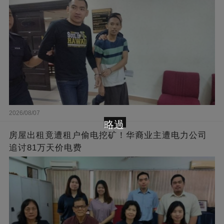
2026/08/07
略過
房屋出租竟遭租户偷电挖矿！华裔业主遭电力公司
追讨81万天价电费