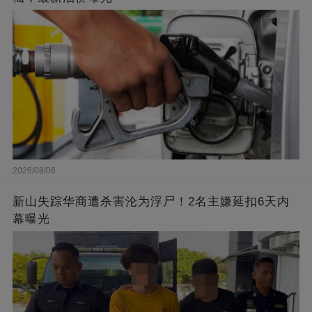
2026/08/06
新山失踪华商遭杀害沦为浮尸！2名主嫌延扣6天内
幕曝光