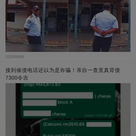
2026/08/06
接到催债电话还以为是诈骗！亲自一查竟真背债
7300令吉