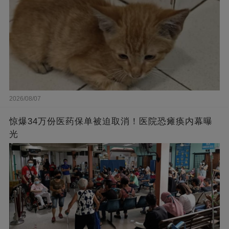
2026/08/07
惊爆34万份医药保单被迫取消！医院恐瘫痪内幕曝
光