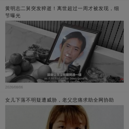
黄明志二舅突发猝逝！离世超过一周才被发现，细
节曝光
2026/08/06
女儿下落不明疑遭威胁，老父悲痛求助全网协助