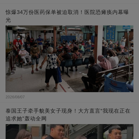
惊爆34万份医药保单被迫取消！医院恐瘫痪内幕曝
光
2026/08/07
泰国王子牵手貌美女子现身！大方直言“我现在正在
追求她”轰动全网