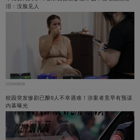
泪：没脸见人
2026/08/08
校园突发惨剧已酿9人不幸遇难！涉案者竟早有预谋
内幕曝光