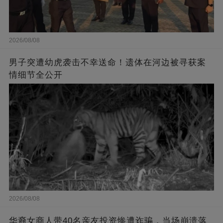
2026/08/08
男子突遭幼虎袭击不幸送命！遗体在河边被寻获案
情细节全公开
2026/08/08
华裔女商人带40名亲友投资惨遭诈骗，当场崩溃落