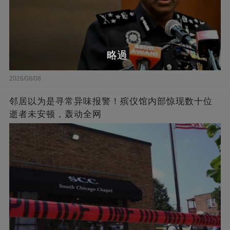
略過
2026/08/08
邻居以为是寻常异味报警！殡仪馆内部惊现数十位
逝者未安顿，轰动全网