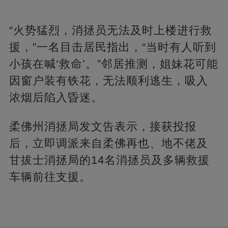
“火势猛烈，消拯员无法及时上楼进行救
援，”一名目击居民指出，“当时有人听到
小孩在喊‘救命’。”邻居推测，姐妹花可能
因窗户装有铁花，无法顺利逃生，吸入
浓烟后陷入昏迷。
柔佛州消拯局发文告表示，接获投报
后，立即调派来自柔佛再也、地不佬及
甘拔士消拯局的14名消拯员及多辆救援
车辆前往支援。