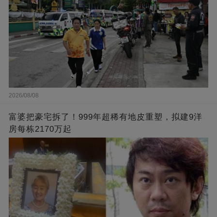
2026/08/08
富婆把豪宅拆了！999年超稀有地皮重塑，拟建9洋
房每栋2170万起