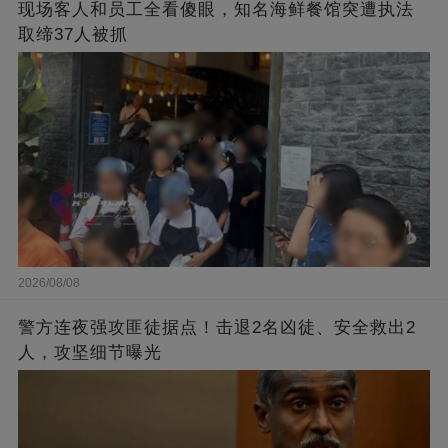
现场客人和员工全看傻眼，知名海鲜餐馆突遭执法
取缔37人被抓
2026/08/08
警方连夜强攻匪徒据点！击退2名凶徒、安全救出2
人，攻坚细节曝光