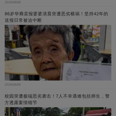
2026/08/08
86岁华裔卖报婆婆清晨突遭恶劣横祸！坚持42年的
送报日常被迫中断
2026/08/08
校园突遭极端恶劣袭击！7人不幸遇难包括师生，警
方透露案情细节