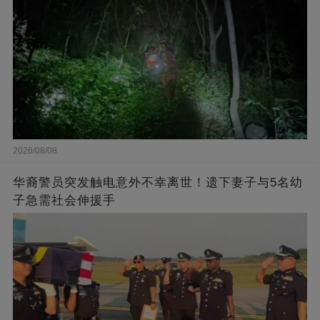
2026/08/08
华裔警员突发触电意外不幸离世！遗下妻子与5名幼
子急需社会伸援手