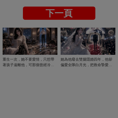
下一頁
重生一次，她不要愛情，只想帶
她為他廢去雙腿隱婚四年，他卻
著孩子遠離他，可那個曾經冷漠
偏愛全隊白月光，把救命摯愛當
的男人，一次次將她逼入懷中...
成畢生負擔