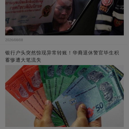
2026/08/08
银行户头突然惊现异常转账！华裔退休警官毕生积
蓄惨遭大笔流失