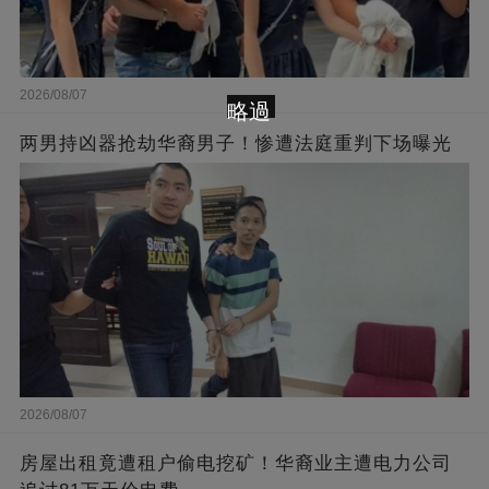
2026/08/07
略過
两男持凶器抢劫华裔男子！惨遭法庭重判下场曝光
2026/08/07
房屋出租竟遭租户偷电挖矿！华裔业主遭电力公司