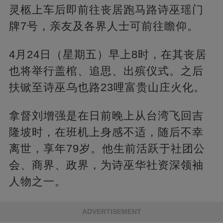
灵柩上车后即前往丧居跑马路诗巫瑶门
牌7号，亲友及各界人士可前往瞻仰。
4月24日（星期五）早上8时，在其丧居
也将举行盖棺、追思、出殡仪式。之后
扶锨至诗巫乌也路23哩富贵山庄火化。
拿督刘增强是在日前晚上从台湾飞回吉
隆坡时，在班机上身感不适，随后不幸
离世，享年79岁。他生前活跃于社团公
会、商界、政界，为诗巫华社资深领袖
人物之一。
ADVERTISEMENT