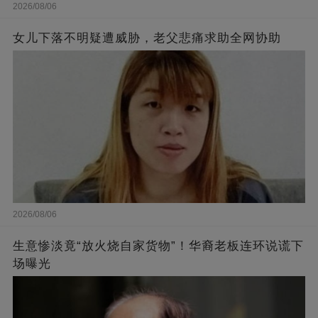
2026/08/06
女儿下落不明疑遭威胁，老父悲痛求助全网协助
2026/08/06
生意惨淡竟“放火烧自家货物”！华裔老板连环说谎下
场曝光