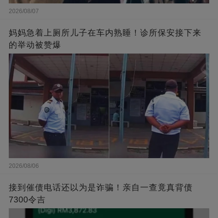
2026/08/07
妈妈急着上厕所儿子在车内熟睡！诊所保安接下来
的举动被赞爆
2026/08/06
接到催债电话还以为是诈骗！亲自一查竟真背债
7300令吉