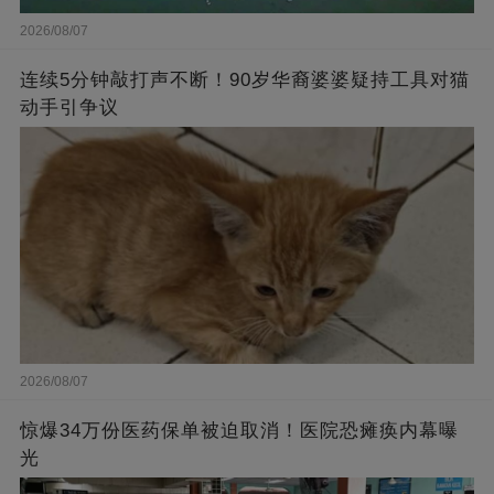
2026/08/07
连续5分钟敲打声不断！90岁华裔婆婆疑持工具对猫
动手引争议
2026/08/07
惊爆34万份医药保单被迫取消！医院恐瘫痪内幕曝
光