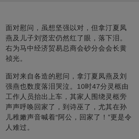
面对慰问，虽想坚强以对，但拿汀夏凤
燕及儿子刘贤宏仍然红了眼，落下泪。
右为马中经济贸易总商会砂分会会长黄
祯光。
面对来自各造的慰问，拿汀夏凤燕及刘
强燕也数度落泪哭泣。10时47分灵柩由
工作人员抬出上车，其家人围绕灵柩旁
声声呼唤回家了，到诗巫了，尤其在孙
儿稚嫩声音喊着“阿公，回家了！”更是令
人难过。