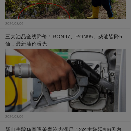
2026/08/06
三大油品全线降价！RON97、RON95、柴油皆降5
仙，最新油价曝光
2026/08/06
新山失踪华商遭杀害沦为浮尸！2名主嫌延扣6天内