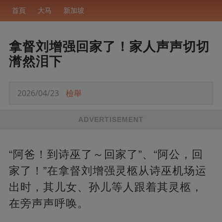
首頁
大马
新加坡
拿督刘增强回家了！家人声声切切
潸然泪下
2026/04/23
檢舉
ADVERTISEMENT
“阿爸！到诗巫了～回家了”、“阿公，回
家了！”在拿督刘增强灵柩从诗巫机场运
出时，其儿女、孙儿等人跟着其灵柩，
在旁声声呼唤。