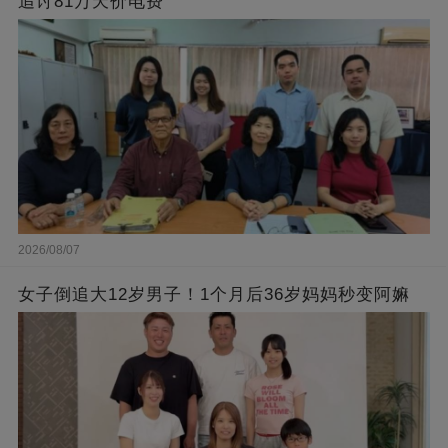
追讨81万天价电费
2026/08/07
女子倒追大12岁男子！1个月后36岁妈妈秒变阿嫲