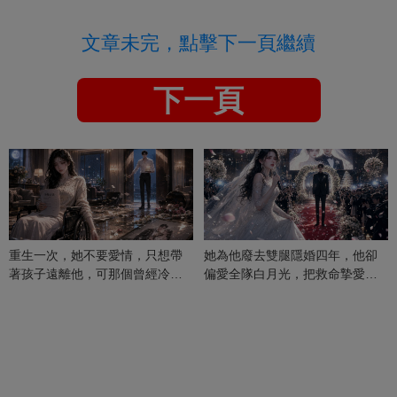
文章未完，點擊下一頁繼續
下一頁
重生一次，她不要愛情，只想帶
她為他廢去雙腿隱婚四年，他卻
著孩子遠離他，可那個曾經冷漠
偏愛全隊白月光，把救命摯愛當
的男人，一次次將她逼入懷中...
成畢生負擔