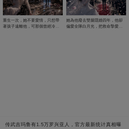
重生一次，她不要愛情，只想帶
她為他廢去雙腿隱婚四年，他卻
著孩子遠離他，可那個曾經冷漠
偏愛全隊白月光，把救命摯愛當
的男人，一次次將她逼入懷中...
成畢生負擔
传武吉玛鲁有1.5万罗兴亚人，官方最新统计真相曝