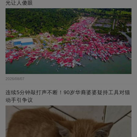
光让人傻眼
2026/08/07
连续5分钟敲打声不断！90岁华裔婆婆疑持工具对猫
动手引争议