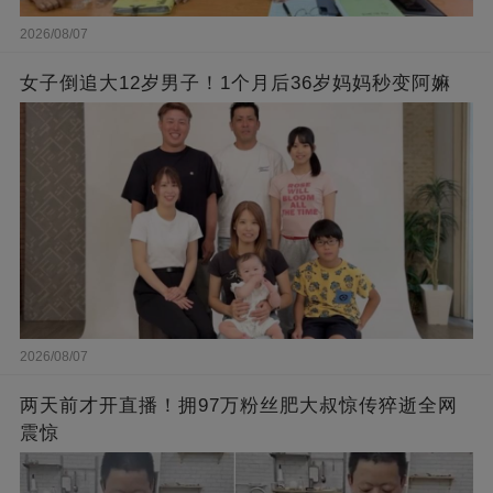
2026/08/07
女子倒追大12岁男子！1个月后36岁妈妈秒变阿嫲
2026/08/07
两天前才开直播！拥97万粉丝肥大叔惊传猝逝全网
震惊