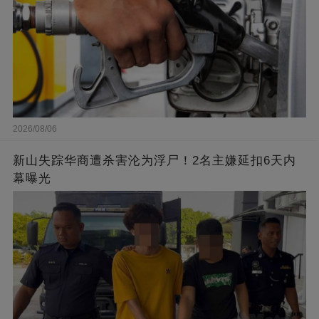
2026/08/06
新山失踪华商遭杀害沦为浮尸！2名主嫌延扣6天内
幕曝光