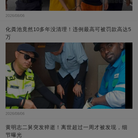
2026/08/06
化粪池竟然10多年没清理！违例最高可被罚款高达5
万
2026/08/06
黄明志二舅突发猝逝！离世超过一周才被发现，细
节曝光