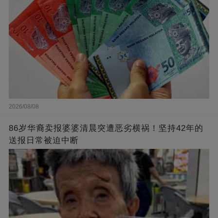
2026/08/08
86岁华裔卖报婆婆清晨突遭恶劣横祸！坚持42年的
送报日常被迫中断