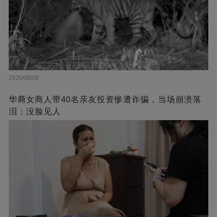
2026/08/08
华裔女商人带40名亲友投资惨遭诈骗，当场崩溃落
泪：没脸见人