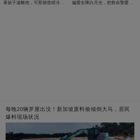
著孩子遠離他，可那個曾經冷漠
偏愛全隊白月光，把救命摯愛當
的男人，一次次將她逼入懷中...
成畢生負擔
每晚20辆罗厘出没！新加坡废料偷倾倒大马，居民
爆料现场状况