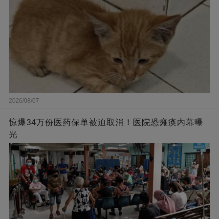
2026/08/07
惊爆34万份医药保单被迫取消！医院恐瘫痪内幕曝
光