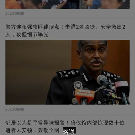
2026/08/08
警方连夜强攻匪徒据点！击退2名凶徒、安全救出2
人，攻坚细节曝光
2026/08/08
邻居以为是寻常异味报警！殡仪馆内部惊现数十位
逝者未安顿，轰动全网
略過