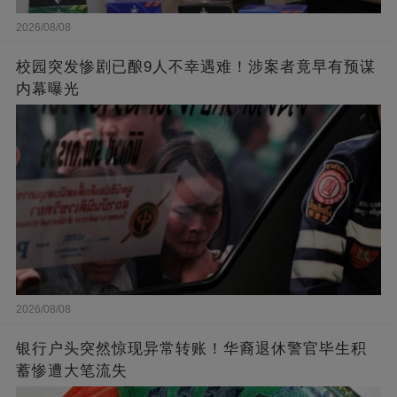
2026/08/08
校园突发惨剧已酿9人不幸遇难！涉案者竟早有预谋
内幕曝光
2026/08/08
银行户头突然惊现异常转账！华裔退休警官毕生积
蓄惨遭大笔流失