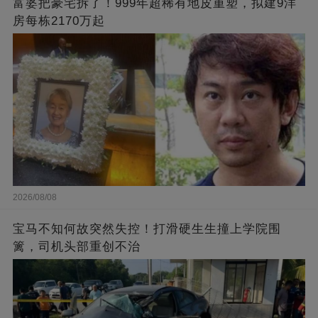
富婆把豪宅拆了！999年超稀有地皮重塑，拟建9洋
房每栋2170万起
2026/08/08
宝马不知何故突然失控！打滑硬生生撞上学院围
篱，司机头部重创不治