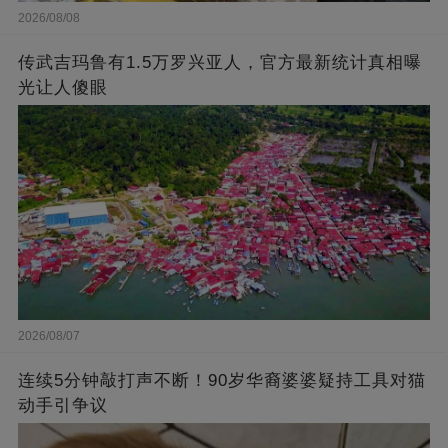
2026/08/08
传武吉玛鲁有1.5万罗兴亚人，官方最新统计真相曝
光让人傻眼
2026/08/07
连续5分钟敲打声不断！90岁华裔婆婆疑持工具对猫
动手引争议