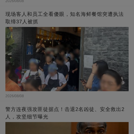
2026/08/08
现场客人和员工全看傻眼，知名海鲜餐馆突遭执法
取缔37人被抓
2026/08/08
警方连夜强攻匪徒据点！击退2名凶徒、安全救出2
人，攻坚细节曝光