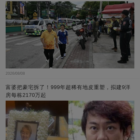
2026/08/08
富婆把豪宅拆了！999年超稀有地皮重塑，拟建9洋
房每栋2170万起