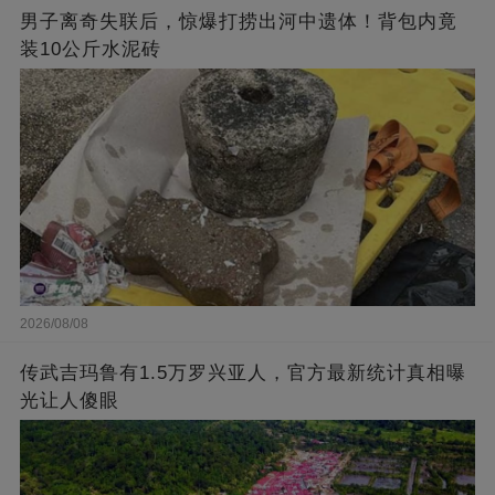
男子离奇失联后，惊爆打捞出河中遗体！背包内竟
装10公斤水泥砖
2026/08/08
传武吉玛鲁有1.5万罗兴亚人，官方最新统计真相曝
光让人傻眼