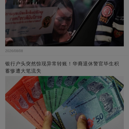
2026/08/08
银行户头突然惊现异常转账！华裔退休警官毕生积
蓄惨遭大笔流失