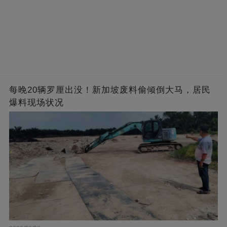
每晚20辆罗厘出没！新加坡废料偷倾倒大马，居民
爆料现场状况