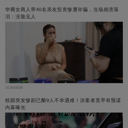
华裔女商人带40名亲友投资惨遭诈骗，当场崩溃落
泪：没脸见人
2026/08/08
校园突发惨剧已酿9人不幸遇难！涉案者竟早有预谋
内幕曝光