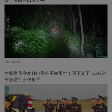
答，惨困深山30小时
2026/08/08
华裔警员突发触电意外不幸离世！遗下妻子与5名幼
子急需社会伸援手