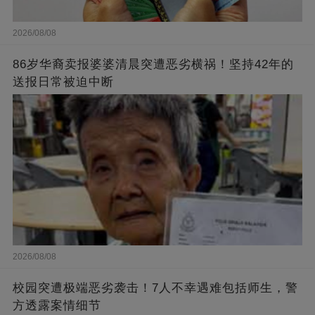
2026/08/08
86岁华裔卖报婆婆清晨突遭恶劣横祸！坚持42年的
送报日常被迫中断
2026/08/08
校园突遭极端恶劣袭击！7人不幸遇难包括师生，警
方透露案情细节