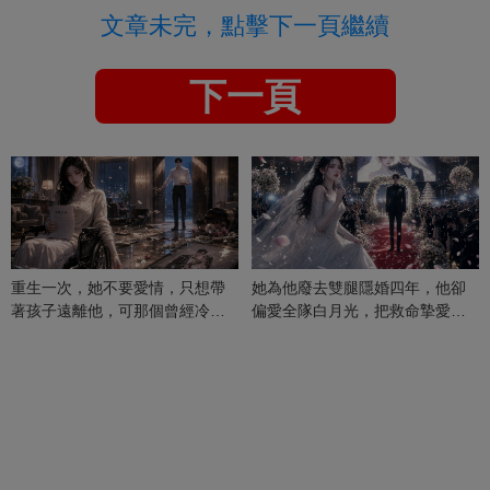
文章未完，點擊下一頁繼續
下一頁
重生一次，她不要愛情，只想帶
她為他廢去雙腿隱婚四年，他卻
著孩子遠離他，可那個曾經冷漠
偏愛全隊白月光，把救命摯愛當
的男人，一次次將她逼入懷中...
成畢生負擔