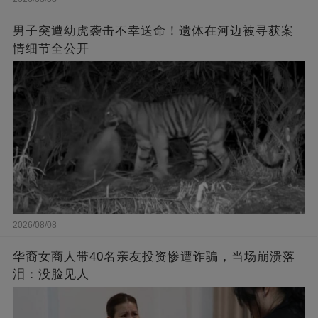
男子突遭幼虎袭击不幸送命！遗体在河边被寻获案
情细节全公开
2026/08/08
华裔女商人带40名亲友投资惨遭诈骗，当场崩溃落
泪：没脸见人