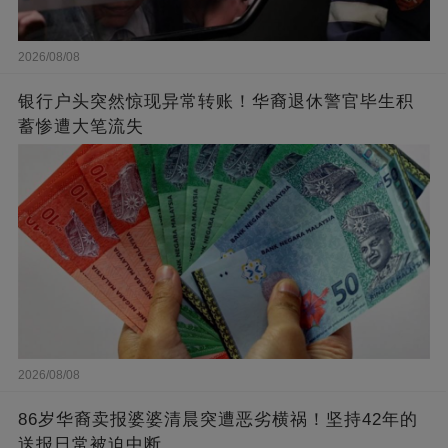
2026/08/08
银行户头突然惊现异常转账！华裔退休警官毕生积
蓄惨遭大笔流失
2026/08/08
86岁华裔卖报婆婆清晨突遭恶劣横祸！坚持42年的
送报日常被迫中断