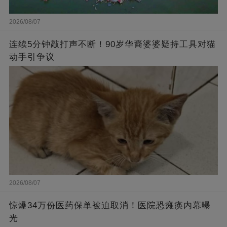
2026/08/07
连续5分钟敲打声不断！90岁华裔婆婆疑持工具对猫
动手引争议
2026/08/07
惊爆34万份医药保单被迫取消！医院恐瘫痪内幕曝
光