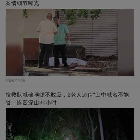
案情细节曝光
2026/08/08
搜救队喊破喉咙不敢应，2老人迷信“山中喊名不能
答，惨困深山30小时