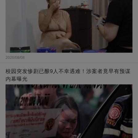
2026/08/08
校园突发惨剧已酿9人不幸遇难！涉案者竟早有预谋
内幕曝光