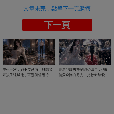
文章未完，點擊下一頁繼續
下一頁
重生一次，她不要愛情，只想帶
她為他廢去雙腿隱婚四年，他卻
著孩子遠離他，可那個曾經冷漠
偏愛全隊白月光，把救命摯愛當
的男人，一次次將她逼入懷中...
成畢生負擔