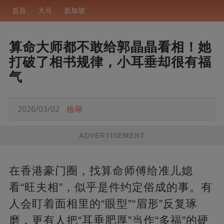
首頁
大马
新加坡
算命大师都不敢给郭晶晶看相！她
打破了相书规律，小耳垂却很有福
气
2026/03/02
檢舉
ADVERTISEMENT
在香港豪门圈，找算命师傅给准儿媳
看“旺夫相”，似乎是件约定俗成的事。有
人会盯着面相里的“眼型”“眉形”反复琢
磨，更有人把“耳垂肥厚”当作“多福”的硬