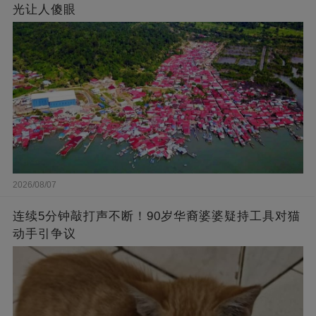
光让人傻眼
2026/08/07
连续5分钟敲打声不断！90岁华裔婆婆疑持工具对猫
动手引争议