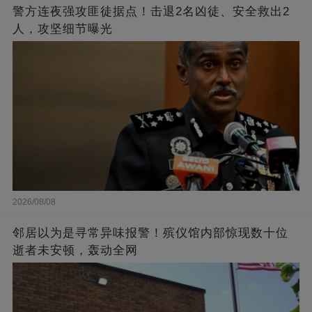
警方连夜强攻匪徒据点！击退2名凶徒、安全救出2
人，攻坚细节曝光
2026/08/08
邻居以为是寻常异味报警！殡仪馆内部惊现数十位
逝者未安顿，轰动全网