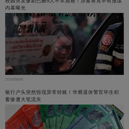
校园突发惨剧已酿9人不幸遇难！涉案者竟早有预谋
内幕曝光
2026/08/08
银行户头突然惊现异常转账！华裔退休警官毕生积
蓄惨遭大笔流失