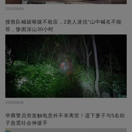
2026/08/08
搜救队喊破喉咙不敢应，2老人迷信“山中喊名不能
答，惨困深山30小时
2026/08/08
华裔警员突发触电意外不幸离世！遗下妻子与5名幼
子急需社会伸援手