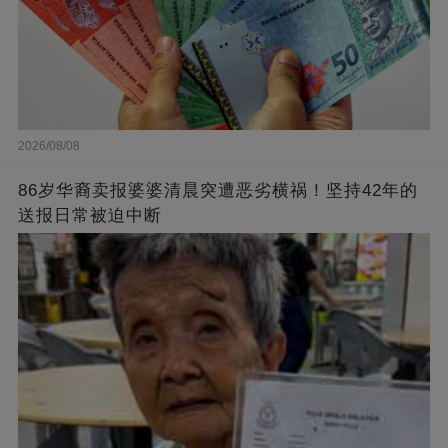
2026/08/08
86岁华裔卖报婆婆清晨突遭恶劣横祸！坚持42年的
送报日常被迫中断