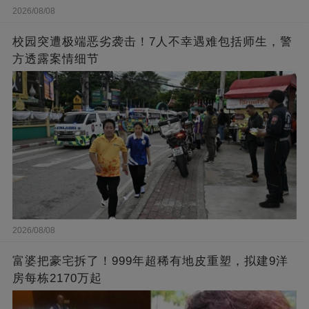
2026/08/08
校园突遭极端恶劣袭击！7人不幸遇难包括师生，警
方透露案情细节
2026/08/08
富婆把豪宅拆了！999年超稀有地皮重塑，拟建9洋
房每栋2170万起