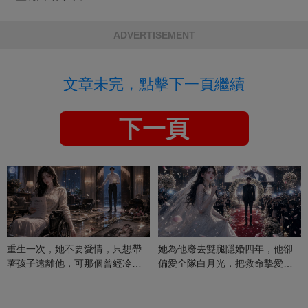
ADVERTISEMENT
文章未完，點擊下一頁繼續
下一頁
重生一次，她不要愛情，只想帶
她為他廢去雙腿隱婚四年，他卻
著孩子遠離他，可那個曾經冷漠
偏愛全隊白月光，把救命摯愛當
的男人，一次次將她逼入懷中...
成畢生負擔