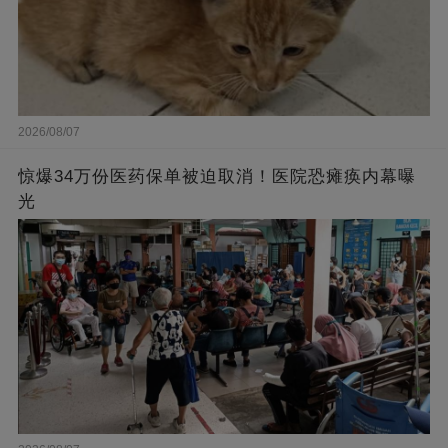
2026/08/07
惊爆34万份医药保单被迫取消！医院恐瘫痪内幕曝
光