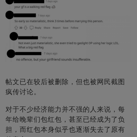
帖文已在较后被删除，但也被网民截图
疯传讨论。
对于不少经济能力并不强的人来说，每
年给晚辈们包红包，甚至已经成为了负
担，而红包本身似乎也逐渐失去了原有