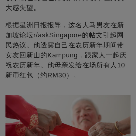
大感失望。
根据星洲日报报导，这名大马男友在新
加坡论坛r/askSingapore的帖文引起网
民热议。他透露自己在农历新年期间带
女友回新山的Kampung，跟家人一起庆
祝农历新年。他母亲发给在场所有人10
新币红包（约RM30）。