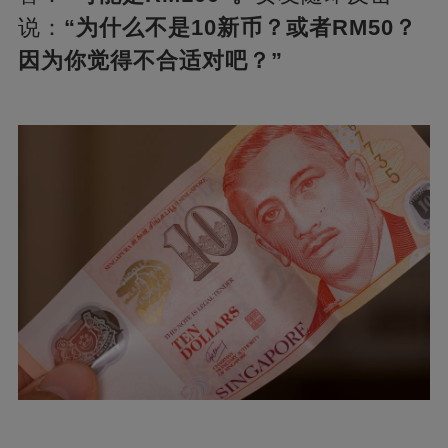
说：
“为什么不是10新币？或者RM50？
因为你觉得不合适对吧？”