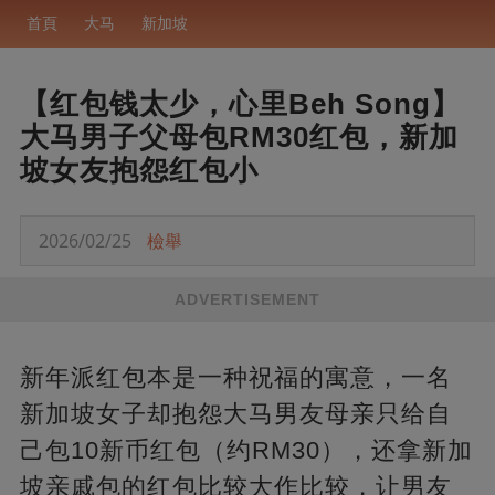
首頁
大马
新加坡
【红包钱太少，心里Beh Song】
大马男子父母包RM30红包，新加
坡女友抱怨红包小
2026/02/25
檢舉
ADVERTISEMENT
新年派红包本是一种祝福的寓意，一名
新加坡女子却抱怨大马男友母亲只给自
己包10新币红包（约RM30），还拿新加
坡亲戚包的红包比较大作比较，让男友