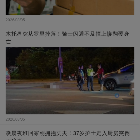
2026/08/05
木托盘突从罗里掉落！骑士闪避不及撞上惨翻覆身
亡
2026/08/05
凌晨夜班回家刚拥抱丈夫！37岁护士走入厨房突倒