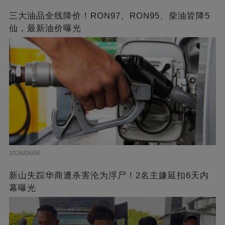
三大油品全线降价！RON97、RON95、柴油皆降5
仙，最新油价曝光
2026/08/06
新山失踪华商遭杀害沦为浮尸！2名主嫌延扣6天内
幕曝光