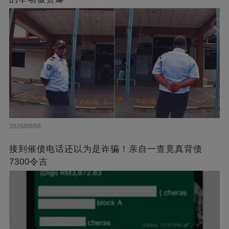
2026/08/06
接到催债电话还以为是诈骗！亲自一查竟真背债
7300令吉