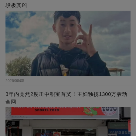
段极其凶
2026/08/05
3年内竟然2度击中积宝首奖！主妇独揽1300万轰动
全网