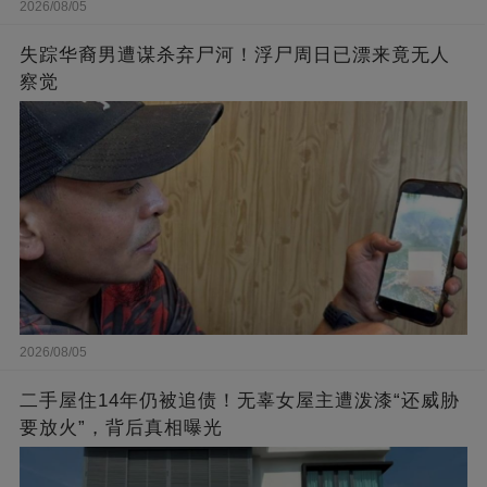
2026/08/05
失踪华裔男遭谋杀弃尸河！浮尸周日已漂来竟无人
察觉
2026/08/05
二手屋住14年仍被追债！无辜女屋主遭泼漆“还威胁
要放火”，背后真相曝光