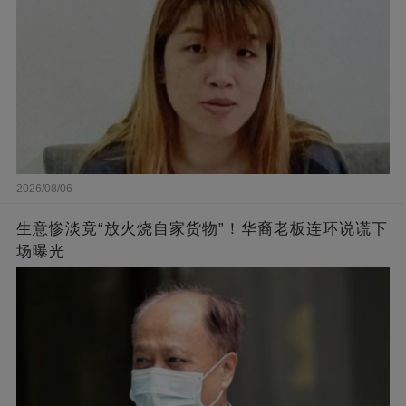
2026/08/06
生意惨淡竟“放火烧自家货物”！华裔老板连环说谎下
场曝光