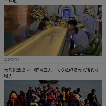
下猝逝
2026/08/05
大马拟遣返5000罗兴亚人！人权组织紧急喊话真相
曝光