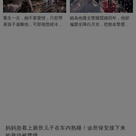
重生一次，她不要愛情，只想帶
她為他廢去雙腿隱婚四年，他卻
著孩子遠離他，可那個曾經冷漠
偏愛全隊白月光，把救命摯愛當
的男人，一次次將她逼入懷中...
成畢生負擔
妈妈急着上厕所儿子在车内熟睡！诊所保安接下来
的举动被赞爆