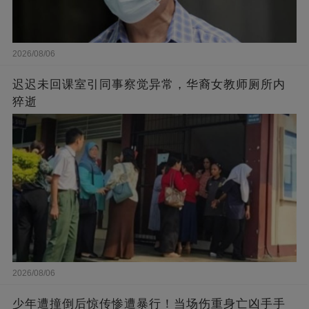
2026/08/06
迟迟未回课室引同事察觉异常，华裔女教师厕所内
猝逝
2026/08/06
少年遭撞倒后惊传惨遭暴行！当场伤重身亡凶手手