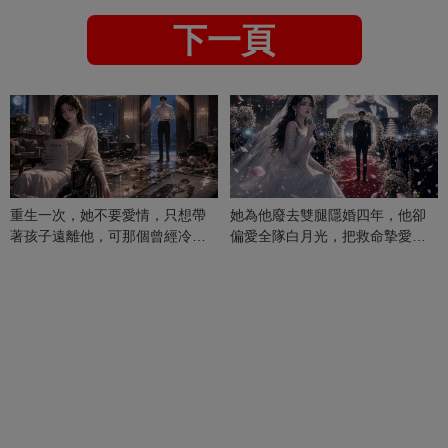
下一頁
重生一次，她不要愛情，只想帶
她為他廢去雙腿隱婚四年，他卻
著孩子遠離他，可那個曾經冷漠
偏愛全隊白月光，把救命摯愛當
的男人，一次次將她逼入懷中...
成畢生負擔