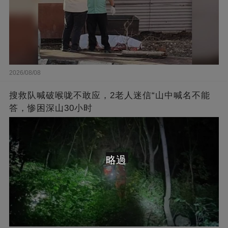
2026/08/08
搜救队喊破喉咙不敢应，2老人迷信“山中喊名不能
答，惨困深山30小时
略過