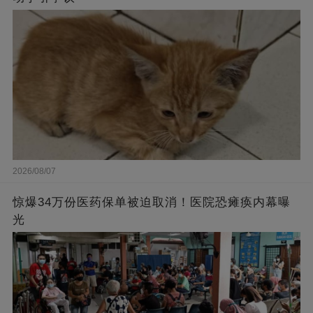
2026/08/07
惊爆34万份医药保单被迫取消！医院恐瘫痪内幕曝
光