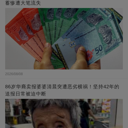
蓄惨遭大笔流失
2026/08/08
86岁华裔卖报婆婆清晨突遭恶劣横祸！坚持42年的
送报日常被迫中断