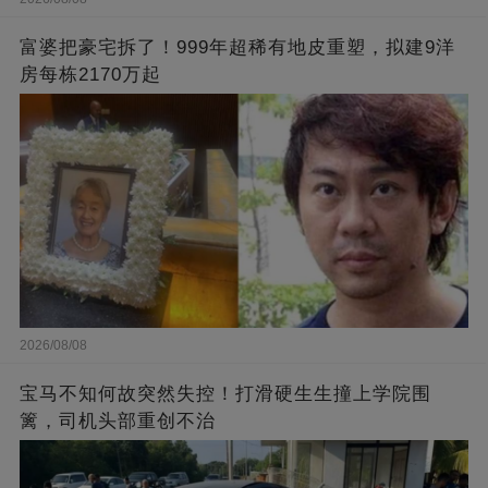
富婆把豪宅拆了！999年超稀有地皮重塑，拟建9洋
房每栋2170万起
2026/08/08
宝马不知何故突然失控！打滑硬生生撞上学院围
篱，司机头部重创不治