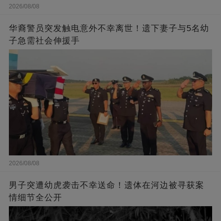
2026/08/08
华裔警员突发触电意外不幸离世！遗下妻子与5名幼
子急需社会伸援手
2026/08/08
男子突遭幼虎袭击不幸送命！遗体在河边被寻获案
情细节全公开