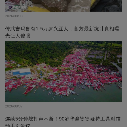
2026/08/08
传武吉玛鲁有1.5万罗兴亚人，官方最新统计真相曝
光让人傻眼
2026/08/07
连续5分钟敲打声不断！90岁华裔婆婆疑持工具对猫
动手引争议