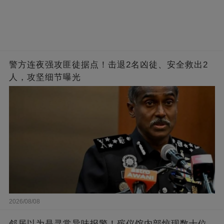
警方连夜强攻匪徒据点！击退2名凶徒、安全救出2
人，攻坚细节曝光
2026/08/08
邻居以为是寻常异味报警！殡仪馆内部惊现数十位