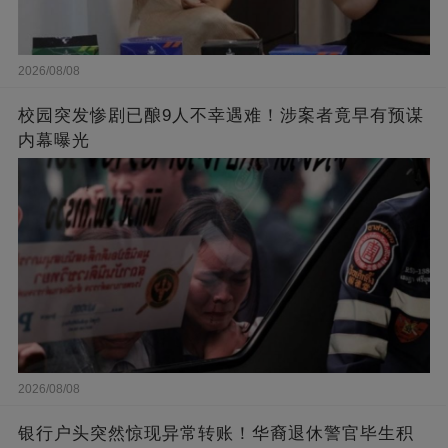
2026/08/08
校园突发惨剧已酿9人不幸遇难！涉案者竟早有预谋
内幕曝光
2026/08/08
银行户头突然惊现异常转账！华裔退休警官毕生积