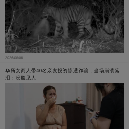
2026/08/08
华裔女商人带40名亲友投资惨遭诈骗，当场崩溃落
泪：没脸见人