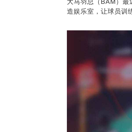
大马羽总（BAM）最
造娱乐室，让球员训