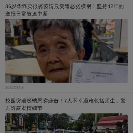
86岁华裔卖报婆婆清晨突遭恶劣横祸！坚持42年的
送报日常被迫中断
2026/08/08
校园突遭极端恶劣袭击！7人不幸遇难包括师生，警
方透露案情细节