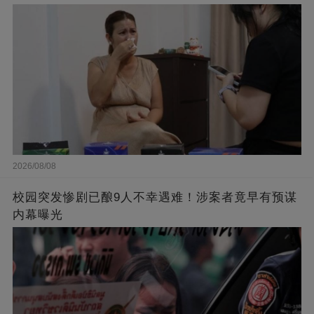
2026/08/08
校园突发惨剧已酿9人不幸遇难！涉案者竟早有预谋
内幕曝光