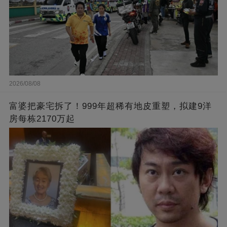
2026/08/08
富婆把豪宅拆了！999年超稀有地皮重塑，拟建9洋
房每栋2170万起