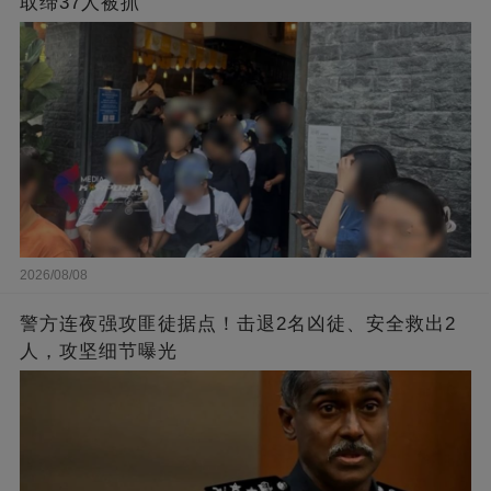
取缔37人被抓
2026/08/08
警方连夜强攻匪徒据点！击退2名凶徒、安全救出2
人，攻坚细节曝光