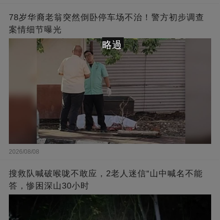
78岁华裔老翁突然倒卧停车场不治！警方初步调查
案情细节曝光
略過
2026/08/08
搜救队喊破喉咙不敢应，2老人迷信“山中喊名不能
答，惨困深山30小时