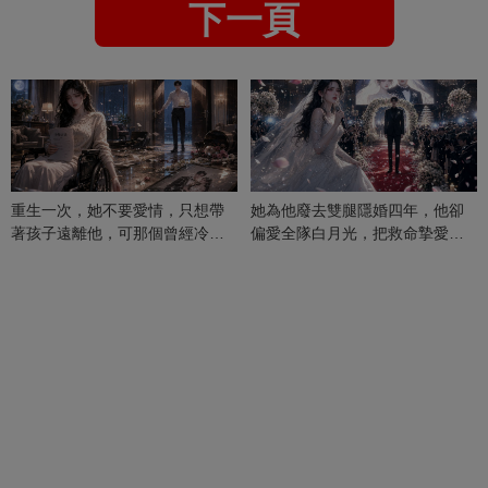
下一頁
重生一次，她不要愛情，只想帶
她為他廢去雙腿隱婚四年，他卻
著孩子遠離他，可那個曾經冷漠
偏愛全隊白月光，把救命摯愛當
的男人，一次次將她逼入懷中...
成畢生負擔