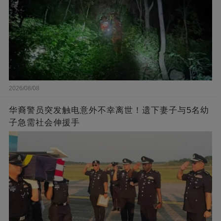
2026/08/08
华裔警员突发触电意外不幸离世！遗下妻子与5名幼
子急需社会伸援手