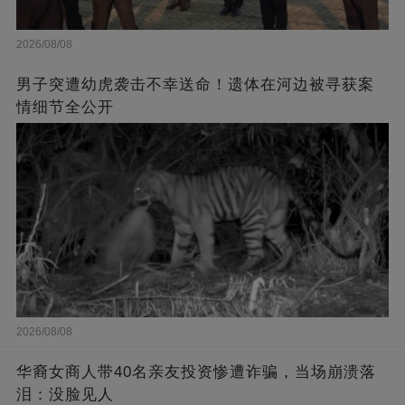
2026/08/08
男子突遭幼虎袭击不幸送命！遗体在河边被寻获案
情细节全公开
2026/08/08
华裔女商人带40名亲友投资惨遭诈骗，当场崩溃落
泪：没脸见人