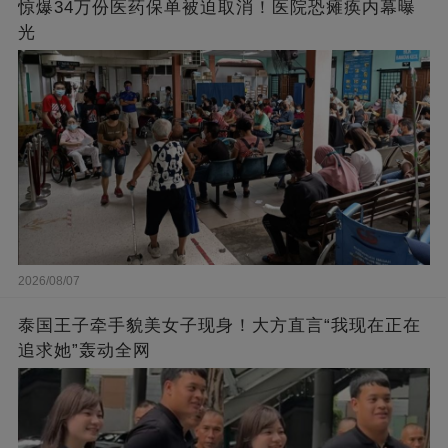
惊爆34万份医药保单被迫取消！医院恐瘫痪内幕曝
光
2026/08/07
泰国王子牵手貌美女子现身！大方直言“我现在正在
追求她”轰动全网