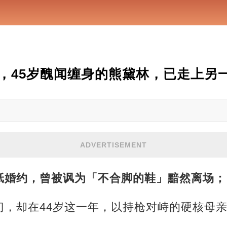
，45岁醜闻缠身的熊黛林，已走上另
ADVERTISEMENT
纸婚约，曾被讽为「不合脚的鞋」黯然离场；
门，却在44岁这一年，以持枪对峙的硬核母