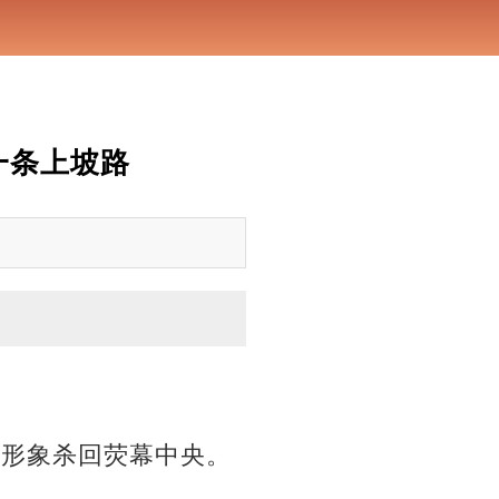
一条上坡路
亲形象杀回荧幕中央。