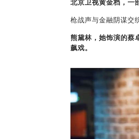
北京卫视黄金档，一
枪战声与金融阴谋交
熊黛林，她饰演的蔡
飙戏。