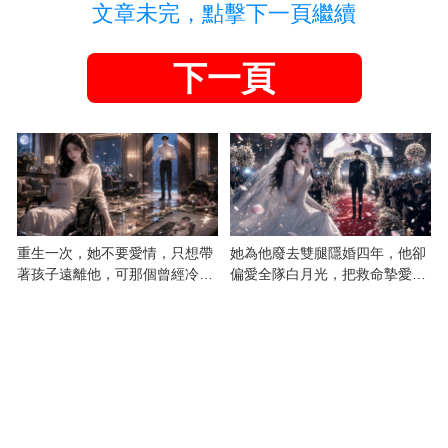
文章未完，點擊下一頁繼續
下一頁
重生一次，她不要愛情，只想帶
她為他廢去雙腿隱婚四年，他卻
著孩子遠離他，可那個曾經冷漠
偏愛全隊白月光，把救命摯愛當
的男人，一次次將她逼入懷中...
成畢生負擔