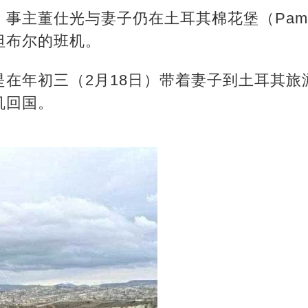
事主董仕光与妻子仍在土耳其棉花堡（Pamuk
坦布尔的班机。
是在年初三（2月18日）带着妻子到土耳其旅
机回国。