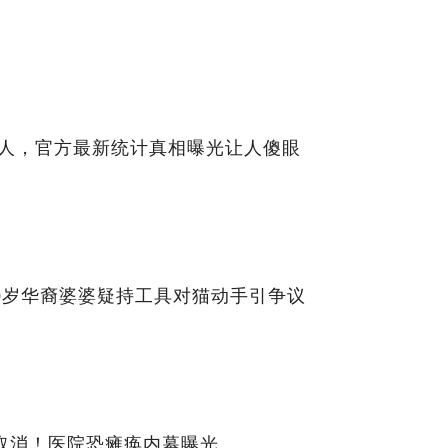
亚人，官方最新统计真相曝光让人傻眼
0岁华裔婆婆疑持工具对猫动手引争议
取消！医院恐瘫痪内幕曝光