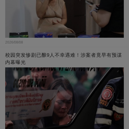
2026/08/08
校园突发惨剧已酿9人不幸遇难！涉案者竟早有预谋
内幕曝光