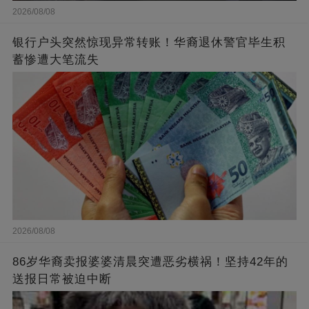
2026/08/08
银行户头突然惊现异常转账！华裔退休警官毕生积
蓄惨遭大笔流失
2026/08/08
86岁华裔卖报婆婆清晨突遭恶劣横祸！坚持42年的
送报日常被迫中断