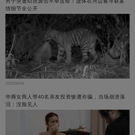
男子突遭幼虎袭击不幸送命！遗体在河边被寻获案
情细节全公开
2026/08/08
华裔女商人带40名亲友投资惨遭诈骗，当场崩溃落
泪：没脸见人