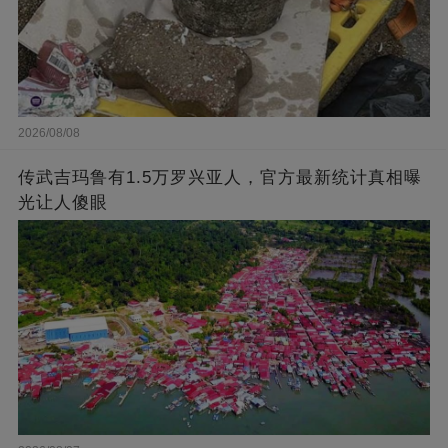
2026/08/08
传武吉玛鲁有1.5万罗兴亚人，官方最新统计真相曝
光让人傻眼