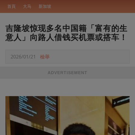
首頁
大马
新加坡
吉隆坡惊现多名中国籍「富有的生
意人」向路人借钱买机票或搭车！
2026/01/21
檢舉
ADVERTISEMENT