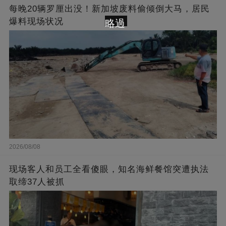
每晚20辆罗厘出没！新加坡废料偷倾倒大马，居民
爆料现场状况
略過
2026/08/08
现场客人和员工全看傻眼，知名海鲜餐馆突遭执法
取缔37人被抓