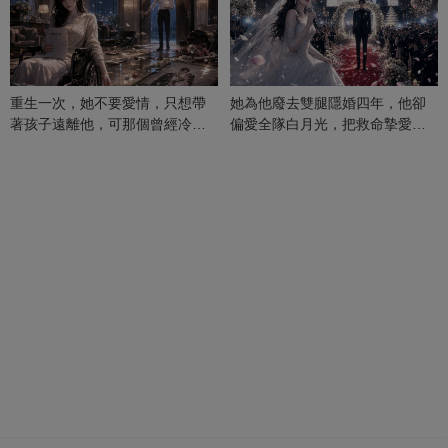
重生一次，她不要愛情，只想帶
她為他廢去雙腿隱婚四年，他卻
著孩子遠離他，可那個曾經冷漠
偏愛全隊白月光，把救命摯愛當
的男人，一次次將她逼入懷中...
成畢生負擔