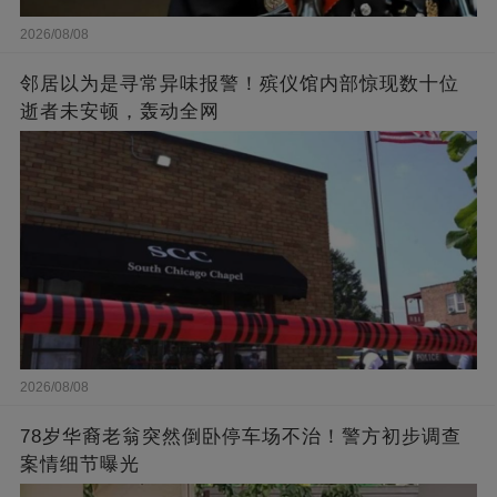
2026/08/08
邻居以为是寻常异味报警！殡仪馆内部惊现数十位
逝者未安顿，轰动全网
2026/08/08
78岁华裔老翁突然倒卧停车场不治！警方初步调查
案情细节曝光