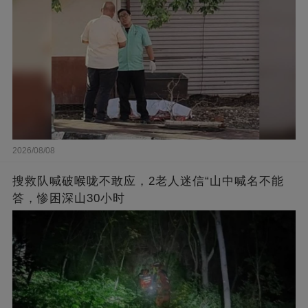
2026/08/08
搜救队喊破喉咙不敢应，2老人迷信“山中喊名不能
答，惨困深山30小时