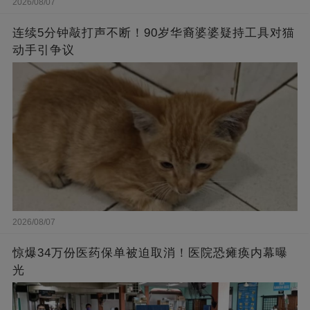
2026/08/07
连续5分钟敲打声不断！90岁华裔婆婆疑持工具对猫
动手引争议
2026/08/07
惊爆34万份医药保单被迫取消！医院恐瘫痪内幕曝
光