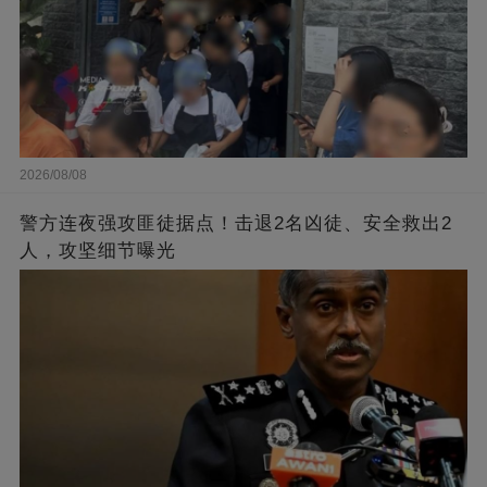
2026/08/08
警方连夜强攻匪徒据点！击退2名凶徒、安全救出2
人，攻坚细节曝光