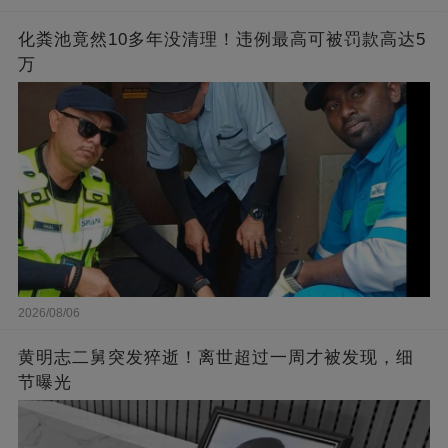
化粪池竟然10多年没清理！违例最高可被罚款高达5
万
2026/08/06
黄明志二舅突发猝逝！离世超过一周才被发现，细
节曝光