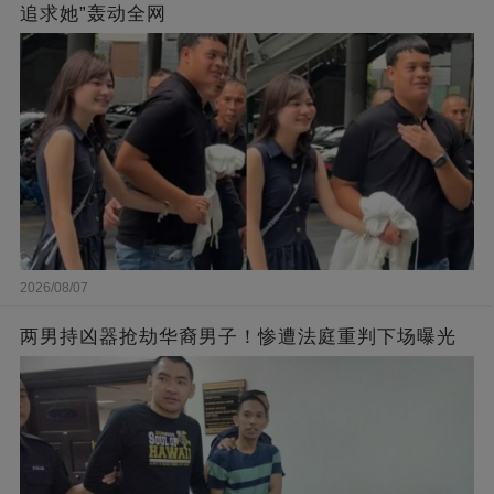
追求她”轰动全网
2026/08/07
两男持凶器抢劫华裔男子！惨遭法庭重判下场曝光