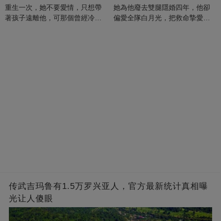
重生一次，她不要愛情，只想帶
她為他廢去雙腿隱婚四年，他卻
著孩子遠離他，可那個曾經冷漠
偏愛全隊白月光，把救命摯愛當
的男人，一次次將她逼入懷中...
成畢生負擔
传武吉玛鲁有1.5万罗兴亚人，官方最新统计真相曝
光让人傻眼