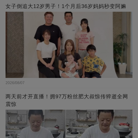
女子倒追大12岁男子！1个月后36岁妈妈秒变阿嫲
2026/08/07
两天前才开直播！拥97万粉丝肥大叔惊传猝逝全网
震惊