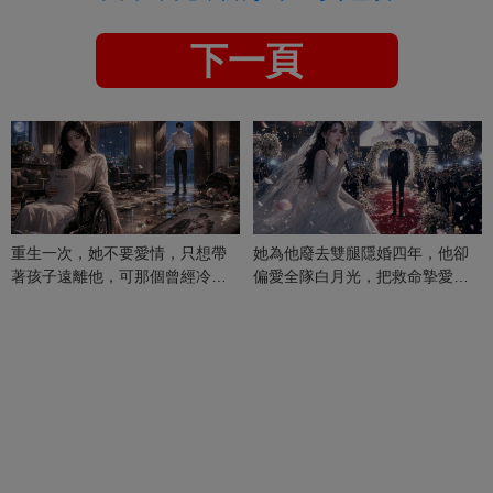
下一頁
重生一次，她不要愛情，只想帶
她為他廢去雙腿隱婚四年，他卻
著孩子遠離他，可那個曾經冷漠
偏愛全隊白月光，把救命摯愛當
的男人，一次次將她逼入懷中...
成畢生負擔