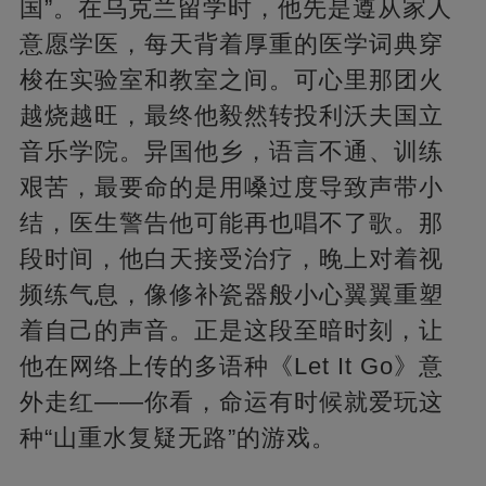
国”。在乌克兰留学时，他先是遵从家人
意愿学医，每天背着厚重的医学词典穿
梭在实验室和教室之间。可心里那团火
越烧越旺，最终他毅然转投利沃夫国立
音乐学院。异国他乡，语言不通、训练
艰苦，最要命的是用嗓过度导致声带小
结，医生警告他可能再也唱不了歌。那
段时间，他白天接受治疗，晚上对着视
频练气息，像修补瓷器般小心翼翼重塑
着自己的声音。正是这段至暗时刻，让
他在网络上传的多语种《Let It Go》意
外走红——你看，命运有时候就爱玩这
种“山重水复疑无路”的游戏。