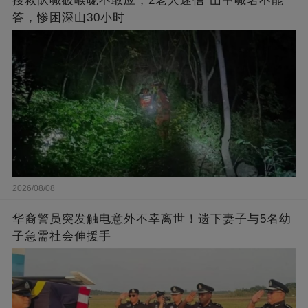
搜救队喊破喉咙不敢应，2老人迷信“山中喊名不能
答，惨困深山30小时
2026/08/08
华裔警员突发触电意外不幸离世！遗下妻子与5名幼
子急需社会伸援手