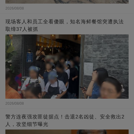
2026/08/08
现场客人和员工全看傻眼，知名海鲜餐馆突遭执法
取缔37人被抓
2026/08/08
警方连夜强攻匪徒据点！击退2名凶徒、安全救出2
人，攻坚细节曝光