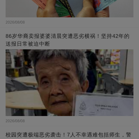
2026/08/08
86岁华裔卖报婆婆清晨突遭恶劣横祸！坚持42年的
送报日常被迫中断
2026/08/08
校园突遭极端恶劣袭击！7人不幸遇难包括师生，警