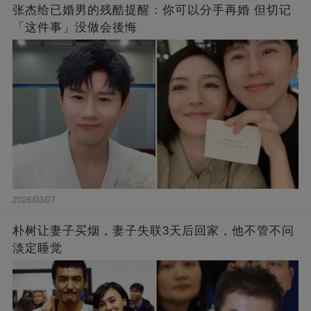
张杰给已婚男的残酷提醒：你可以分手再婚 但切记
「这件事」没做会後悔
2026/03/07
朴树让妻子买烟，妻子失联3天后回家，他不管不问
淡定睡觉