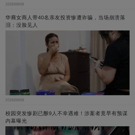
2026/08/08
华裔女商人带40名亲友投资惨遭诈骗，当场崩溃落
泪：没脸见人
2026/08/08
校园突发惨剧已酿9人不幸遇难！涉案者竟早有预谋
内幕曝光