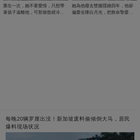
重生一次，她不要愛情，只想帶
她為他廢去雙腿隱婚四年，他卻
著孩子遠離他，可那個曾經冷漠
偏愛全隊白月光，把救命摯愛當
的男人，一次次將她逼入懷中...
成畢生負擔
每晚20辆罗厘出没！新加坡废料偷倾倒大马，居民
爆料现场状况