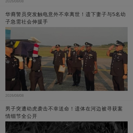
2026/08/08
华裔警员突发触电意外不幸离世！遗下妻子与5名幼
子急需社会伸援手
2026/08/08
男子突遭幼虎袭击不幸送命！遗体在河边被寻获案
情细节全公开