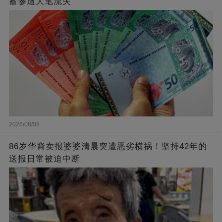
蓄惨遭大笔流失
2026/08/08
86岁华裔卖报婆婆清晨突遭恶劣横祸！坚持42年的
送报日常被迫中断