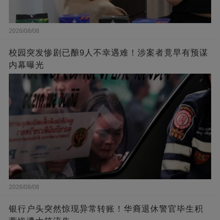
2026/08/08
校园突发惨剧已酿9人不幸遇难！涉案者竟早有预谋
内幕曝光
2026/08/08
银行户头突然惊现异常转账！华裔退休警官毕生积