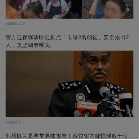
2026/08/08
警方连夜强攻匪徒据点！击退2名凶徒、安全救出2
人，攻坚细节曝光
2026/08/08
邻居以为是寻常异味报警！殡仪馆内部惊现数十位