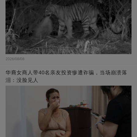
2026/08/08
华裔女商人带40名亲友投资惨遭诈骗，当场崩溃落
泪：没脸见人