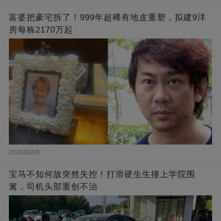
富婆把豪宅拆了！999年超稀有地皮重塑，拟建9洋
房每栋2170万起
2026/08/08
宝马不知何故突然失控！打滑硬生生撞上学院围
篱，司机头部重创不治