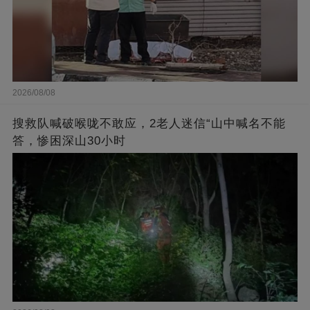
2026/08/08
搜救队喊破喉咙不敢应，2老人迷信“山中喊名不能
答，惨困深山30小时