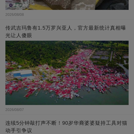
2026/08/08
传武吉玛鲁有1.5万罗兴亚人，官方最新统计真相曝
光让人傻眼
2026/08/07
连续5分钟敲打声不断！90岁华裔婆婆疑持工具对猫
动手引争议