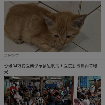
2026/08/07
惊爆34万份医药保单被迫取消！医院恐瘫痪内幕曝
光