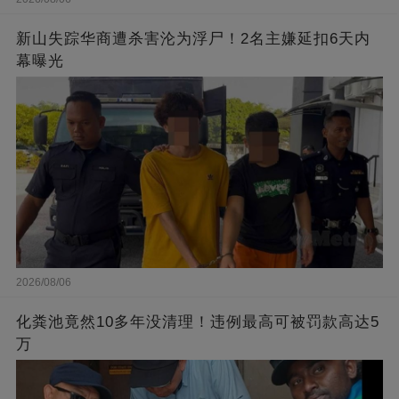
新山失踪华商遭杀害沦为浮尸！2名主嫌延扣6天内
幕曝光
2026/08/06
化粪池竟然10多年没清理！违例最高可被罚款高达5
万