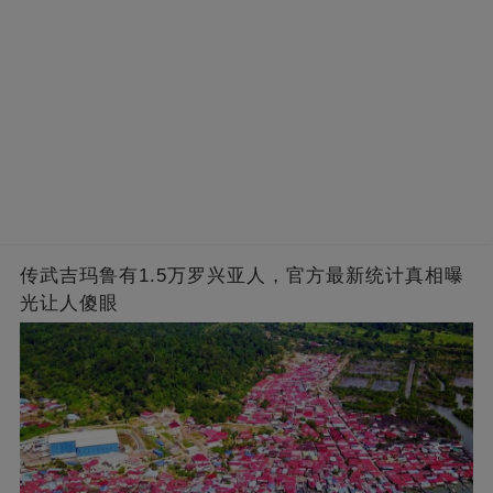
传武吉玛鲁有1.5万罗兴亚人，官方最新统计真相曝
光让人傻眼