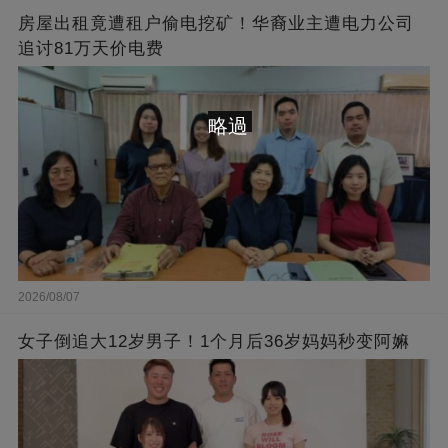
房屋出租竟遭租户偷电挖矿！华裔业主遭电力公司
追讨81万天价电费
略過
2026/08/07
女子倒追大12岁男子！1个月后36岁妈妈秒变阿嫲