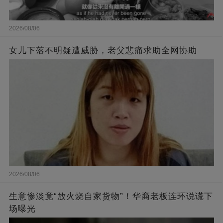
2026/08/06
女儿下落不明疑遭威胁，老父悲痛求助全网协助
2026/08/06
生意惨淡竟“放火烧自家货物”！华裔老板连环说谎下
场曝光