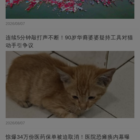
2026/08/07
连续5分钟敲打声不断！90岁华裔婆婆疑持工具对猫
动手引争议
2026/08/07
惊爆34万份医药保单被迫取消！医院恐瘫痪内幕曝