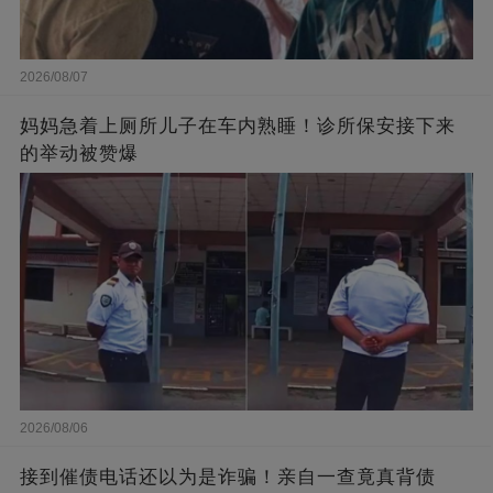
2026/08/07
妈妈急着上厕所儿子在车内熟睡！诊所保安接下来
的举动被赞爆
2026/08/06
接到催债电话还以为是诈骗！亲自一查竟真背债