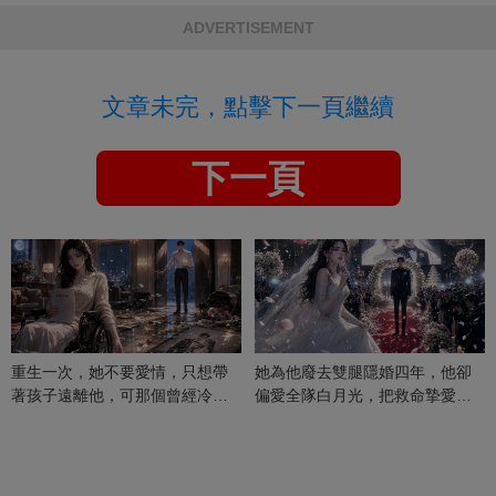
ADVERTISEMENT
文章未完，點擊下一頁繼續
下一頁
重生一次，她不要愛情，只想帶
她為他廢去雙腿隱婚四年，他卻
著孩子遠離他，可那個曾經冷漠
偏愛全隊白月光，把救命摯愛當
的男人，一次次將她逼入懷中...
成畢生負擔