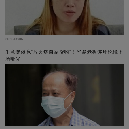
2026/08/06
生意惨淡竟“放火烧自家货物”！华裔老板连环说谎下
场曝光