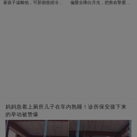
著孩子遠離他，可那個曾經冷漠
偏愛全隊白月光，把救命摯愛當
的男人，一次次將她逼入懷中...
成畢生負擔
妈妈急着上厕所儿子在车内熟睡！诊所保安接下来
的举动被赞爆