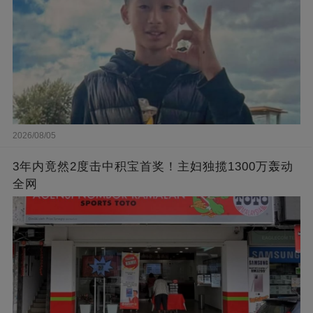
2026/08/05
3年内竟然2度击中积宝首奖！主妇独揽1300万轰动
全网