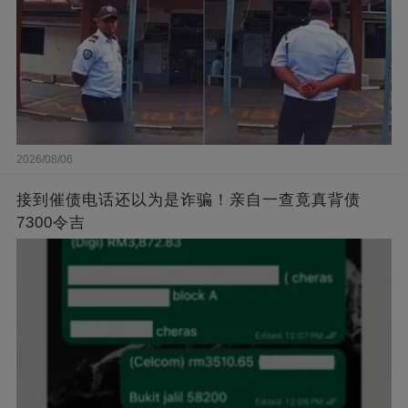
2026/08/06
接到催债电话还以为是诈骗！亲自一查竟真背债
7300令吉