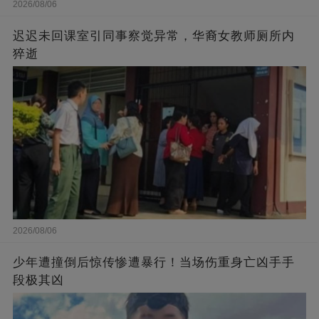
2026/08/06
迟迟未回课室引同事察觉异常，华裔女教师厕所内
猝逝
2026/08/06
少年遭撞倒后惊传惨遭暴行！当场伤重身亡凶手手
段极其凶