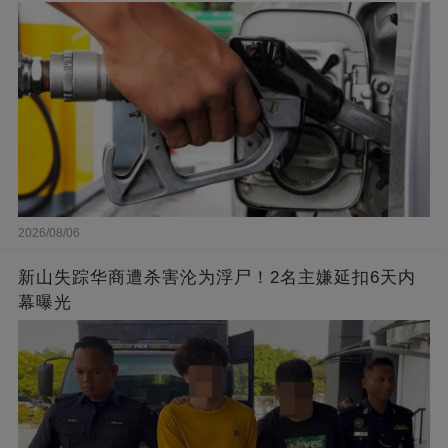
2026/08/06
新山失踪华商遭杀害沦为浮尸！2名主嫌延扣6天内
幕曝光