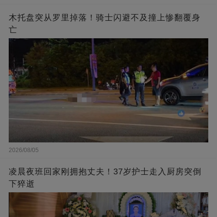
木托盘突从罗里掉落！骑士闪避不及撞上惨翻覆身
亡
2026/08/05
凌晨夜班回家刚拥抱丈夫！37岁护士走入厨房突倒
下猝逝