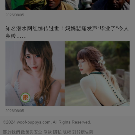
2026/08/05
知名潜水网红惊传过世！妈妈悲痛发声“毕业了”令人
鼻酸……
2026/08/05
©2024 woof-puppys.com. All Rights Reserved.
關於我們
政策與安全
條款
隱私
版權
對於廣告商