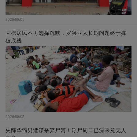
2026/08/05
甘榜居民不再选择沉默，罗兴亚人长期问题终于撑
破底线
2026/08/05
失踪华裔男遭谋杀弃尸河！浮尸周日已漂来竟无人