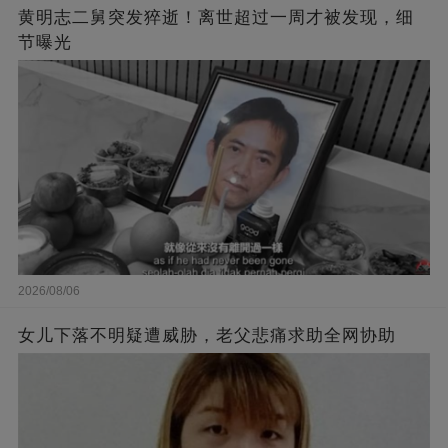
黄明志二舅突发猝逝！离世超过一周才被发现，细
节曝光
2026/08/06
女儿下落不明疑遭威胁，老父悲痛求助全网协助