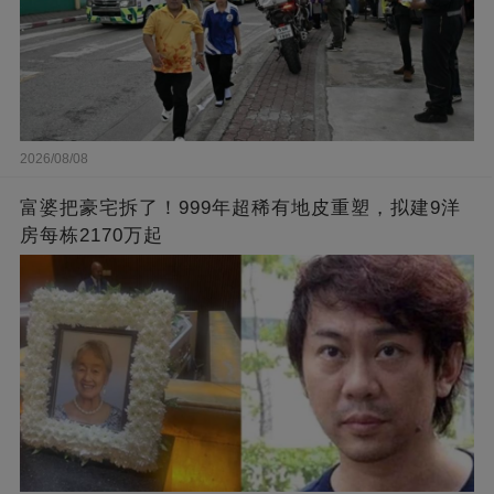
2026/08/08
富婆把豪宅拆了！999年超稀有地皮重塑，拟建9洋
房每栋2170万起