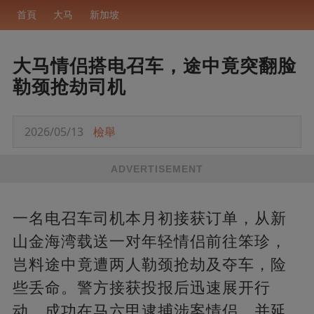
首頁
大马
新加坡
大马情侣搭电召车，途中竟突翻脸
勒颈抢劫司机
2026/05/13
檢舉
ADVERTISEMENT
一名电召车司机本月初接获订单，从新
山金海湾载送一对年轻情侣前往笨珍，
岂料途中竟遭两人勒颈抢劫及夺车，险
些丢命。警方接获投报后迅速展开行
动，成功在马六甲逮捕涉案情侣，并延