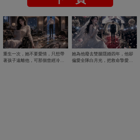
重生一次，她不要愛情，只想帶
她為他廢去雙腿隱婚四年，他卻
著孩子遠離他，可那個曾經冷漠
偏愛全隊白月光，把救命摯愛當
的男人，一次次將她逼入懷中...
成畢生負擔