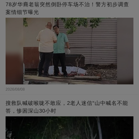
78岁华裔老翁突然倒卧停车场不治！警方初步调查
案情细节曝光
2026/08/08
搜救队喊破喉咙不敢应，2老人迷信“山中喊名不能
答，惨困深山30小时