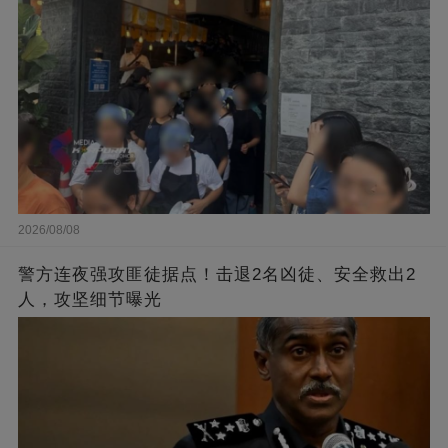
2026/08/08
警方连夜强攻匪徒据点！击退2名凶徒、安全救出2
人，攻坚细节曝光