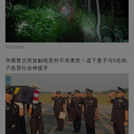
2026/08/08
华裔警员突发触电意外不幸离世！遗下妻子与5名幼
子急需社会伸援手