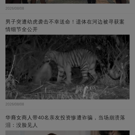
2026/08/08
男子突遭幼虎袭击不幸送命！遗体在河边被寻获案
情细节全公开
2026/08/08
华裔女商人带40名亲友投资惨遭诈骗，当场崩溃落
泪：没脸见人