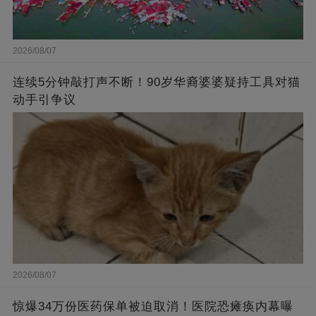
2026/08/07
连续5分钟敲打声不断！90岁华裔婆婆疑持工具对猫
动手引争议
2026/08/07
惊爆34万份医药保单被迫取消！医院恐瘫痪内幕曝