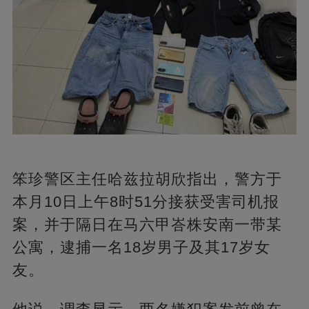
笨珍警区主任哈兹拉胡欣指出，警方于
本月10日上午8时51分接获受害司机报
案，并于隔日在马六甲峇株安南一带某
公寓，逮捕一名18岁男子及其17岁女
友。