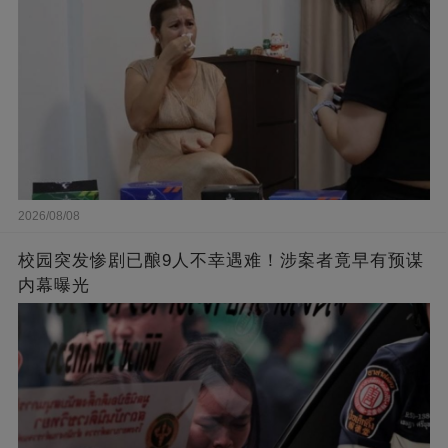
2026/08/08
校园突发惨剧已酿9人不幸遇难！涉案者竟早有预谋
内幕曝光