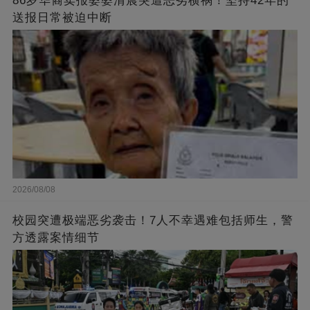
86岁华裔卖报婆婆清晨突遭恶劣横祸！坚持42年的
送报日常被迫中断
2026/08/08
校园突遭极端恶劣袭击！7人不幸遇难包括师生，警
方透露案情细节