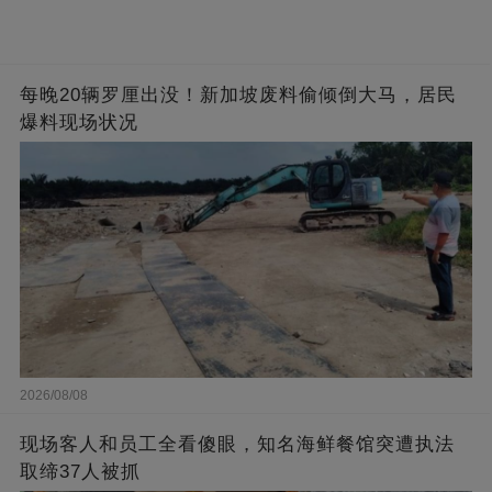
每晚20辆罗厘出没！新加坡废料偷倾倒大马，居民
爆料现场状况
2026/08/08
现场客人和员工全看傻眼，知名海鲜餐馆突遭执法
取缔37人被抓