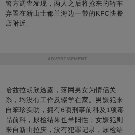
警方调查发现，两人之后将抢来的轿车
弃置在新山士都兰海边一带的KFC快餐
店附近。
ADVERTISEMENT
哈兹拉胡欣透露，落网男女为情侣关
系，均没有工作及辍学在家。男嫌犯来
自笨珍实叻，拥有6项刑事前科及1项毒
品前科，尿检结果也呈阳性；女嫌犯则
来自新山拉庆，没有犯罪记录，尿检结