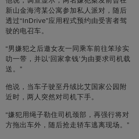
他说，调查显示，两名嫌犯案发前曾在
新山金海湾某公寓参加私人派对，随后
透过“InDrive”应用程式预约由受害者驾
驶的电召车。
“男嫌犯之后邀女友一同乘车前往笨珍实
叻一带，并以‘回家拿钱’为由要求司机载
送。”
他说，当车子驶至丹绒比艾国家公园附
近时，两人突然对司机下手。
“嫌犯用绳子勒住司机颈部，再强行将对
方拖出车外，随后抢走轿车逃离现场。”