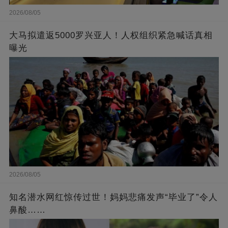
2026/08/05
大马拟遣返5000罗兴亚人！人权组织紧急喊话真相
曝光
2026/08/05
知名潜水网红惊传过世！妈妈悲痛发声“毕业了”令人
鼻酸……