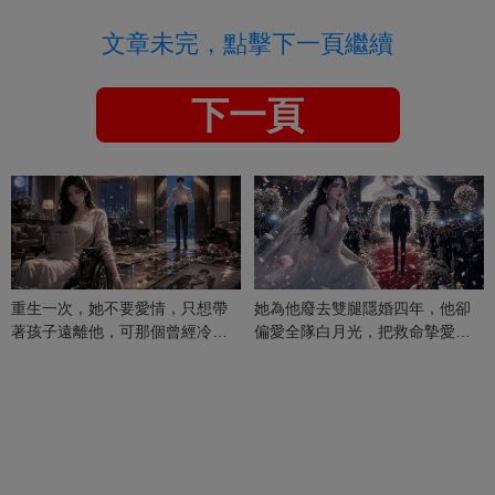
文章未完，點擊下一頁繼續
下一頁
重生一次，她不要愛情，只想帶
她為他廢去雙腿隱婚四年，他卻
著孩子遠離他，可那個曾經冷漠
偏愛全隊白月光，把救命摯愛當
的男人，一次次將她逼入懷中...
成畢生負擔