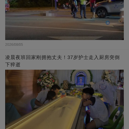
2026/08/05
凌晨夜班回家刚拥抱丈夫！37岁护士走入厨房突倒
下猝逝