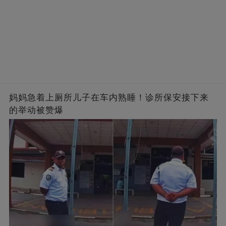
妈妈急着上厕所儿子在车内熟睡！诊所保安接下来
的举动被赞爆