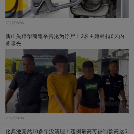
2026/08/06
新山失踪华商遭杀害沦为浮尸！2名主嫌延扣6天内
幕曝光
2026/08/06
化粪池竟然10多年没清理！违例最高可被罚款高达5