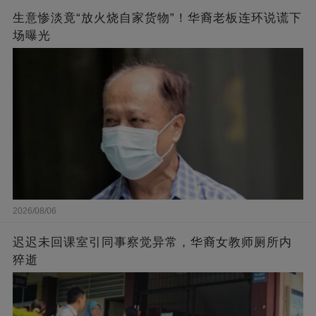
生意惨淡竟“放火烧自家货物”！华裔老板连环说谎下
场曝光
2026/08/06
迟迟未回课室引同事察觉异常，华裔女教师厕所内
猝逝