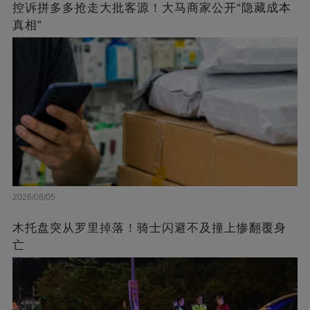
控诉拼多多抢走大批客源！大马商家公开“隐藏成本
真相”
2026/08/05
木托盘突从罗里掉落！骑士闪避不及撞上惨翻覆身
亡