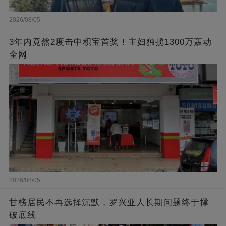
2026/08/05
3年内竟然2度击中积宝首奖！主妇独揽1300万轰动
全网
2026/08/05
甘榜居民不再选择沉默，罗兴亚人长期问题终于撑
破底线