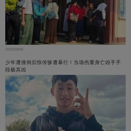
2026/08/06
少年遭撞倒后惊传惨遭暴行！当场伤重身亡凶手手
段极其凶