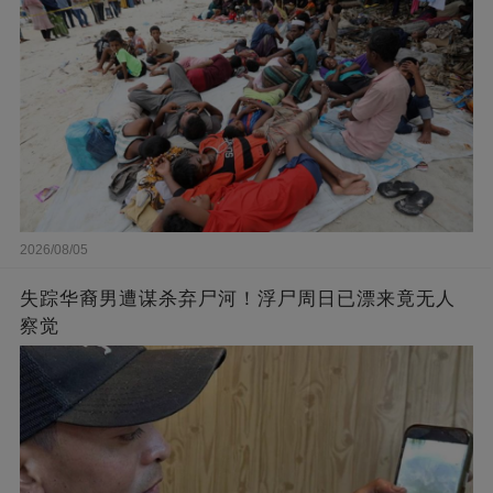
2026/08/05
失踪华裔男遭谋杀弃尸河！浮尸周日已漂来竟无人
察觉