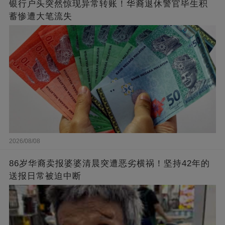
银行户头突然惊现异常转账！华裔退休警官毕生积
蓄惨遭大笔流失
2026/08/08
86岁华裔卖报婆婆清晨突遭恶劣横祸！坚持42年的
送报日常被迫中断