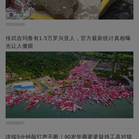
2026/08/08
传武吉玛鲁有1.5万罗兴亚人，官方最新统计真相曝
光让人傻眼
2026/08/07
连续5分钟敲打声不断！90岁华裔婆婆疑持工具对猫