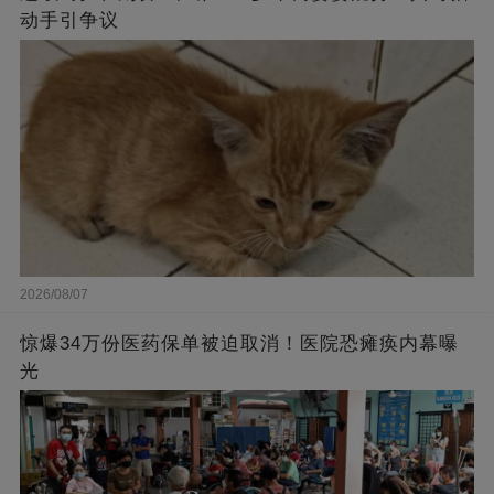
动手引争议
2026/08/07
惊爆34万份医药保单被迫取消！医院恐瘫痪内幕曝
光