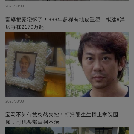
2026/08/08
富婆把豪宅拆了！999年超稀有地皮重塑，拟建9洋
房每栋2170万起
2026/08/08
宝马不知何故突然失控！打滑硬生生撞上学院围
篱，司机头部重创不治