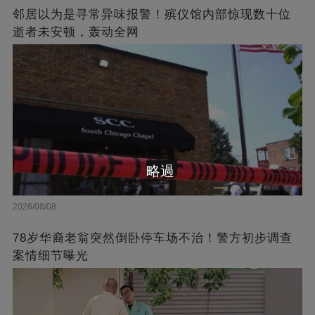
邻居以为是寻常异味报警！殡仪馆内部惊现数十位
逝者未安顿，轰动全网
略過
2026/08/08
78岁华裔老翁突然倒卧停车场不治！警方初步调查
案情细节曝光