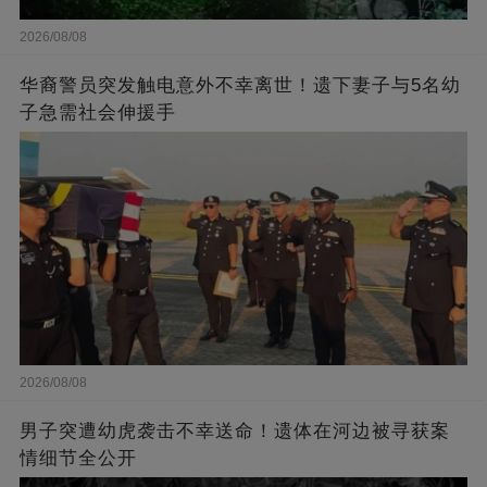
2026/08/08
华裔警员突发触电意外不幸离世！遗下妻子与5名幼
子急需社会伸援手
2026/08/08
男子突遭幼虎袭击不幸送命！遗体在河边被寻获案
情细节全公开