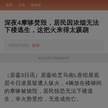
首頁
大马
新加坡
深夜4摩哆焚毁，居民因浓烟无法
下楼逃生，这把火来得太蹊跷
2025/12/03
檢舉
ADVERTISEMENT
（居銮3日讯）居銮哈芝马南L座组屋底
层今日凌晨疑遭人纵火，4辆放在楼梯间
的摩哆被烧毁，居民惊恐无法下楼逃
生，幸火势受控，无造成伤亡。