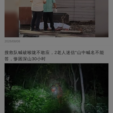
2026/08/08
搜救队喊破喉咙不敢应，2老人迷信“山中喊名不能
答，惨困深山30小时