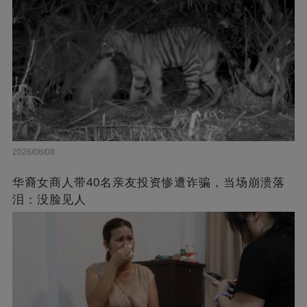
2026/08/08
华裔女商人带40名亲友投资惨遭诈骗，当场崩溃落
泪：没脸见人