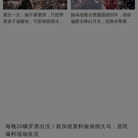
重生一次，她不要愛情，只想帶
她為他廢去雙腿隱婚四年，他卻
著孩子遠離他，可那個曾經冷漠
偏愛全隊白月光，把救命摯愛當
的男人，一次次將她逼入懷中...
成畢生負擔
每晚20辆罗厘出没！新加坡废料偷倾倒大马，居民
爆料现场状况