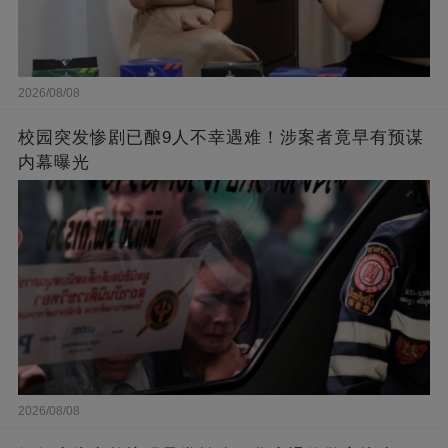
2026/08/08
校园突发惨剧已酿9人不幸遇难！涉案者竟早有预谋
内幕曝光
2026/08/08