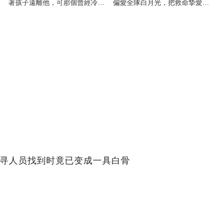
著孩子遠離他，可那個曾經冷漠
偏愛全隊白月光，把救命摯愛當
的男人，一次次將她逼入懷中...
成畢生負擔
搜寻人员找到时竟已变成一具白骨