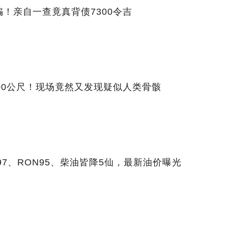
！亲自一查竟真背债7300令吉
00公尺！现场竟然又发现疑似人类骨骸
7、RON95、柴油皆降5仙，最新油价曝光