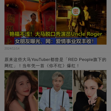
2024/11/14
原来这些大马YouTuber都曾是「RED People旗下的
网红」！当年凭一首《你不红》爆红！