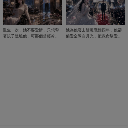
重生一次，她不要愛情，只想帶
她為他廢去雙腿隱婚四年，他卻
著孩子遠離他，可那個曾經冷漠
偏愛全隊白月光，把救命摯愛當
的男人，一次次將她逼入懷中...
成畢生負擔