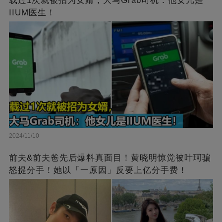
载过1次就被招为女婿，大马Grab司机：他女儿是
IIUM医生！
2024/11/10
前夫&前夫爸先后爆料真面目！黄晓明惊觉被叶珂骗
怒提分手！她以「一原因」反要上亿分手费！