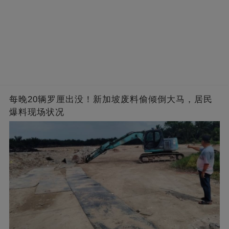
每晚20辆罗厘出没！新加坡废料偷倾倒大马，居民
爆料现场状况