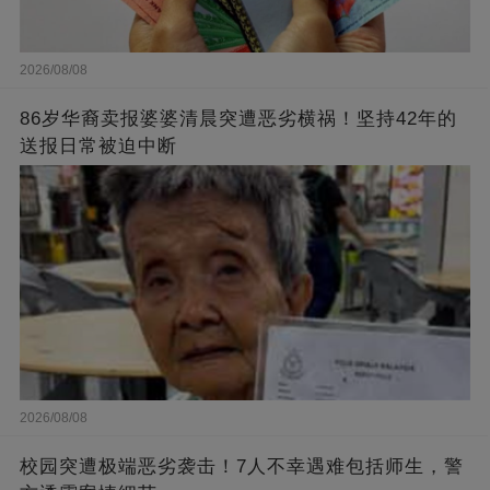
2026/08/08
86岁华裔卖报婆婆清晨突遭恶劣横祸！坚持42年的
送报日常被迫中断
2026/08/08
校园突遭极端恶劣袭击！7人不幸遇难包括师生，警