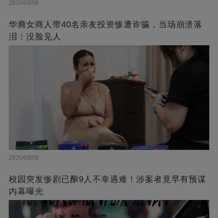
2026/08/08
华裔女商人带40名亲友投资惨遭诈骗，当场崩溃落
泪：没脸见人
2026/08/08
校园突发惨剧已酿9人不幸遇难！涉案者竟早有预谋
内幕曝光