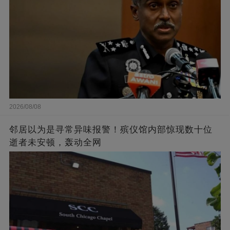
2026/08/08
邻居以为是寻常异味报警！殡仪馆内部惊现数十位
逝者未安顿，轰动全网