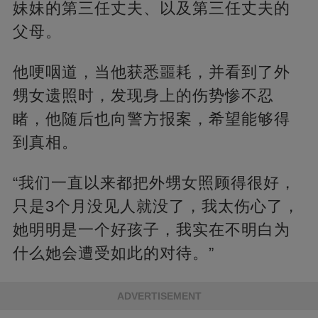
妹妹的第三任丈夫、以及第三任丈夫的
父母。
他哽咽道，当他获悉噩耗，并看到了外
甥女遗照时，发现身上的伤势惨不忍
睹，他随后也向警方报案，希望能够得
到真相。
“我们一直以来都把外甥女照顾得很好，
只是3个月没见人就没了，我太伤心了，
她明明是一个好孩子，我实在不明白为
什么她会遭受如此的对待。”
ADVERTISEMENT