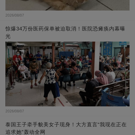
2026/08/07
惊爆34万份医药保单被迫取消！医院恐瘫痪内幕曝
光
2026/08/07
泰国王子牵手貌美女子现身！大方直言“我现在正在
追求她”轰动全网