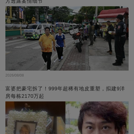
方透露案情细节
2026/08/08
富婆把豪宅拆了！999年超稀有地皮重塑，拟建9洋
房每栋2170万起