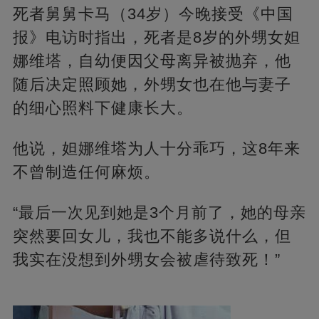
死者舅舅卡马（34岁）今晚接受《中国
报》电访时指出，死者是8岁的外甥女妲
娜维塔，自幼便因父母离异被抛弃，他
随后决定照顾她，外甥女也在他与妻子
的细心照料下健康长大。
他说，妲娜维塔为人十分乖巧，这8年来
不曾制造任何麻烦。
“最后一次见到她是3个月前了，她的母亲
突然要回女儿，我也不能多说什么，但
我实在没想到外甥女会被虐待致死！”