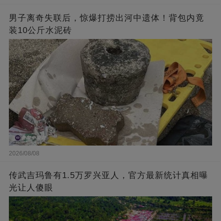
男子离奇失联后，惊爆打捞出河中遗体！背包内竟
装10公斤水泥砖
2026/08/08
传武吉玛鲁有1.5万罗兴亚人，官方最新统计真相曝
光让人傻眼