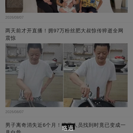
2026/08/07
两天前才开直播！拥97万粉丝肥大叔惊传猝逝全网
震惊
2026/08/07
男子离奇消失近6个月！搜寻人员找到时竟已变成一
略過
具白骨