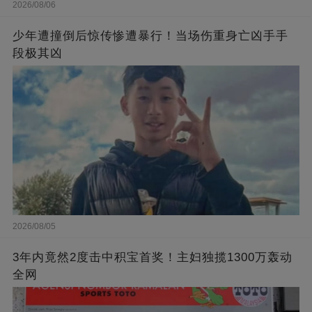
2026/08/06
少年遭撞倒后惊传惨遭暴行！当场伤重身亡凶手手
段极其凶
2026/08/05
3年内竟然2度击中积宝首奖！主妇独揽1300万轰动
全网