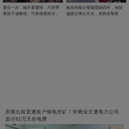
重生一次，她不要愛情，只想帶
她為他廢去雙腿隱婚四年，他卻
著孩子遠離他，可那個曾經冷漠
偏愛全隊白月光，把救命摯愛當
的男人，一次次將她逼入懷中...
成畢生負擔
房屋出租竟遭租户偷电挖矿！华裔业主遭电力公司
追讨81万天价电费