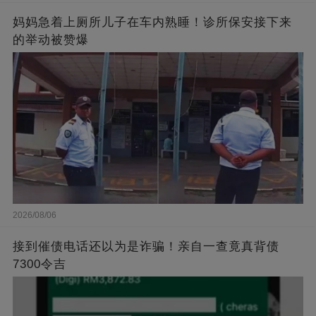
妈妈急着上厕所儿子在车内熟睡！诊所保安接下来
的举动被赞爆
2026/08/06
接到催债电话还以为是诈骗！亲自一查竟真背债
7300令吉