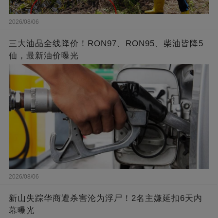
2026/08/06
三大油品全线降价！RON97、RON95、柴油皆降5
仙，最新油价曝光
2026/08/06
新山失踪华商遭杀害沦为浮尸！2名主嫌延扣6天内
幕曝光