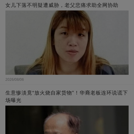
女儿下落不明疑遭威胁，老父悲痛求助全网协助
2026/08/06
生意惨淡竟“放火烧自家货物”！华裔老板连环说谎下
场曝光