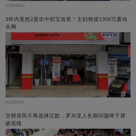
2026/08/05
3年内竟然2度击中积宝首奖！主妇独揽1300万轰动
全网
2026/08/05
甘榜居民不再选择沉默，罗兴亚人长期问题终于撑
破底线