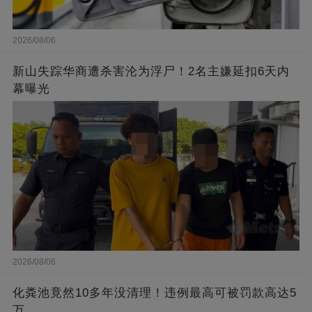
2026/08/06
新山失踪华商遭杀害沦为浮尸！2名主嫌延扣6天内
幕曝光
2026/08/06
化粪池竟然10多年没清理！违例最高可被罚款高达5
万