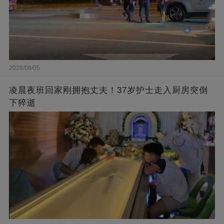
2026/08/05
凌晨夜班回家刚拥抱丈夫！37岁护士走入厨房突倒
下猝逝