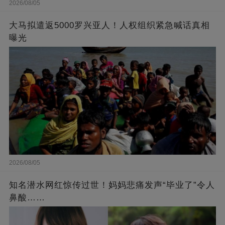
2026/08/05
大马拟遣返5000罗兴亚人！人权组织紧急喊话真相
曝光
2026/08/05
知名潜水网红惊传过世！妈妈悲痛发声“毕业了”令人
鼻酸……