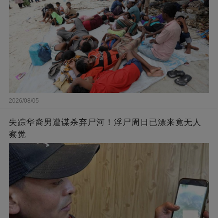
2026/08/05
失踪华裔男遭谋杀弃尸河！浮尸周日已漂来竟无人
察觉