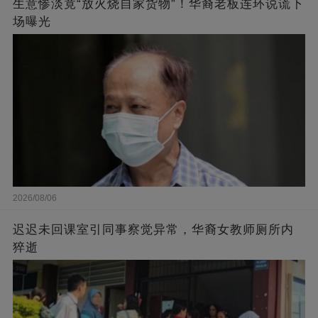
生意惨淡竟“放火烧自家货物”！华裔老板连环说谎下
场曝光
2026/08/06
迟迟未回课室引同事察觉异常，华裔女教师厕所内
猝逝