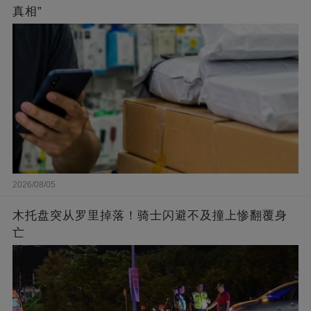
真相”
2026/08/05
木托盘突从罗里掉落！骑士闪避不及撞上惨翻覆身
亡