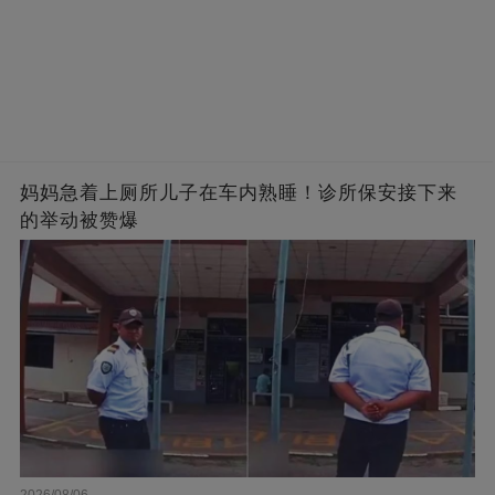
妈妈急着上厕所儿子在车内熟睡！诊所保安接下来
的举动被赞爆