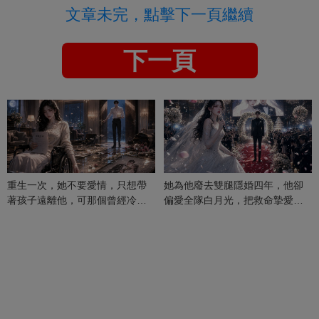
文章未完，點擊下一頁繼續
下一頁
重生一次，她不要愛情，只想帶
她為他廢去雙腿隱婚四年，他卻
著孩子遠離他，可那個曾經冷漠
偏愛全隊白月光，把救命摯愛當
的男人，一次次將她逼入懷中...
成畢生負擔